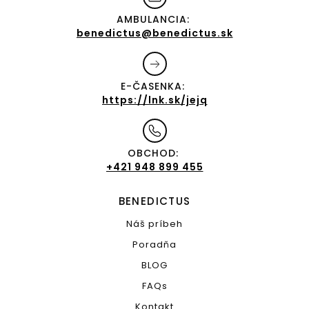
AMBULANCIA:
benedictus@benedictus.sk
E-ČASENKA:
https://lnk.sk/jejq
OBCHOD:
+421 948 899 455
BENEDICTUS
Náš príbeh
Poradňa
BLOG
FAQs
Kontakt