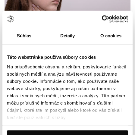
Súhlas
Detaily
O cookies
Táto webstránka používa súbory cookies
Na prispôsobenie obsahu a reklám, poskytovanie funkcií
04.08.2026
LARYNGITÍDA: PRÍZNAKY, LIEČBA A PRÍRODNÁ
sociálnych médií a analýzu návštevnosti používame
POMOC PRI ZÁPALE HRTANA
súbory cookie. Informácie o tom, ako používate naše
webové stránky, poskytujeme aj našim partnerom v
oblasti sociálnych médií, inzercie a analýzy. Títo partneri
môžu príslušné informácie skombinovať s ďalšími
údajmi, ktoré ste im poskytli alebo ktoré od vás získali,
keď ste používali ich služby.