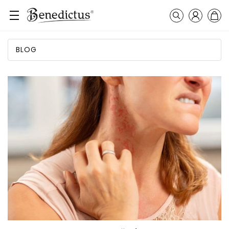
Prihláseni
Košík
Vyhľadávanie
BLOG