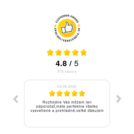
5
4.8
/
575
názory
03.08.2026
dim,ako
Rozhodne Vás môžem len
Za
ie a či
odporúčať,máte perfektne všetko
vy
i hneď
vysvetlené a prehľadné,veľké ďakujem