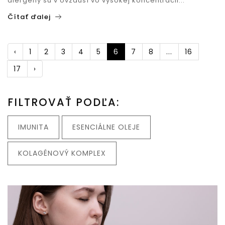
alergény sú v ovzduší vo vysokej koncentrácii...
Čítať ďalej
‹
1
2
3
4
5
6
7
8
...
16
17
›
FILTROVAŤ PODĽA:
IMUNITA
ESENCIÁLNE OLEJE
KOLAGÉNOVÝ KOMPLEX