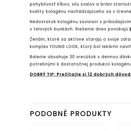
pohyblivosť kĺbov, silu svalov a bráni starnu
kvality kolagénu nachádzajúceho sa v črevne
Nedostatok kolagénu súvisiaci s pribúdajúci
v telových bunkách. Riešenie dnes ponúkajú
Ženám, ktoré sa aktívne starajú o svoje zdr
komplex YOUNG LOOK, ktorý bol lekármi navrh
Balenie obsahuje 30 vrecúšok s dennou dávk
potrebnými k dostatočnej produkcii kolagénu
DOBRÝ TIP: Prečítajte si 12 dobrých dôvo
PODOBNÉ PRODUKTY