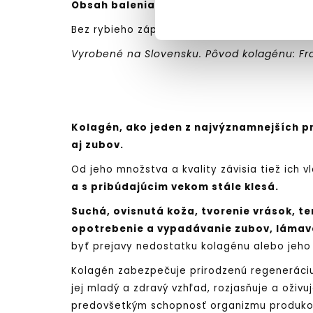
Obsah balenia:
30 hygienicky balených den
Bez rybieho zápachu, bez cukru, bez umelých 
Vyrobené na Slovensku. Pôvod kolagénu: Fr
Kolagén, ako jeden z najvýznamnejších p
aj zubov.
Od jeho množstva a kvality závisia tiež ich v
a s pribúdajúcim vekom stále klesá.
Suchá, ovisnutá koža, tvorenie vrások, t
opotrebenie a vypadávanie zubov, lámavé 
byť prejavy nedostatku kolagénu alebo jeho 
Kolagén zabezpečuje prirodzenú regeneráciu
jej mladý a zdravý vzhľad, rozjasňuje a oživu
predovšetkým schopnosť organizmu produkova