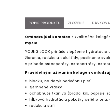
POPIS PRODUKTU
ZLOŽENIE
DÁVKOVA
Omladzujúci komplex
z kvalitného kolagé
mysle.
YOUNG LOOK prináša zlepšenie hydratácie a 
žiarenia, redukciu celulitídy, posilnenie sv
v prípade osteoporózy, osteoartrózy, osteoar
Pravidelným užívaním kolagén omladzu
hladkú, na dotyk hodvábnu pleť
zjemnené vrásky
ochabnuté tkanivá (brada, krk, poprsie,
hĺbkovú hydratácia pokožky celého tela,
redukciu strií