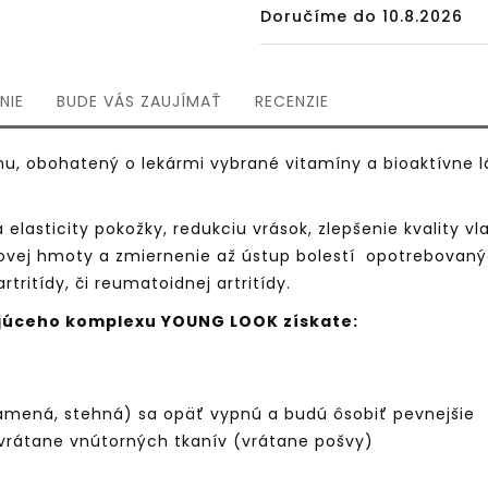
Doručíme do 10.8.2026
NIE
BUDE VÁS ZAUJÍMAŤ
RECENZIE
nu, obohatený o lekármi vybrané vitamíny a bioaktívne l
elasticity pokožky, redukciu vrások, zlepšenie kvality v
alovej hmoty a zmiernenie až ústup bolestí opotrebovaných
tritídy, či reumatoidnej artritídy.
júceho komplexu YOUNG LOOK získate:
 ramená, stehná) sa opäť vypnú a budú ôsobiť pevnejšie
 vrátane vnútorných tkanív (vrátane pošvy)