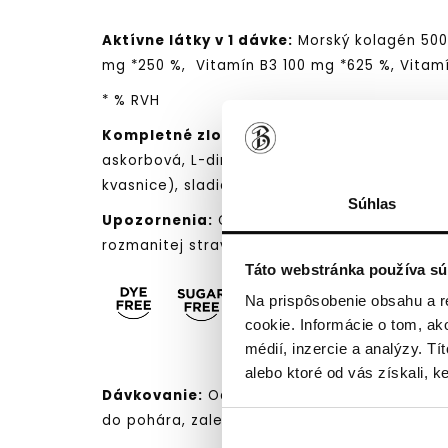
Aktívne látky v 1 dávke:
Morský kolagén 5000
mg *250 %, Vitamín B3 100 mg *625 %, Vitamí
* % RVH
Kompletné zloženie:
kolagénové peptidy z r
askorbová, L-dimetylaminoetanol bitartrát, n
kvasnice), sladidlo: glykozidy steviolu, prír
Súhlas
Upozornenia:
Odporúčaná denná dávka sa ne
rozmanitej stravy. Nevhodné pre deti do 12 
Táto webstránka používa sú
Na prispôsobenie obsahu a r
cookie. Informácie o tom, ak
médií, inzercie a analýzy. Tí
alebo ktoré od vás získali, ke
Dávkovanie:
Odporúčaná denná dávka je 1 vr
do pohára, zalejte 200 ml vody, dobre rozmie