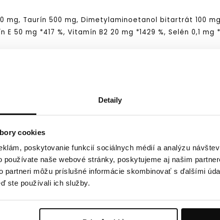
 mg, Taurín 500 mg, Dimetylaminoetanol bitartrát 100 mg
n E 50 mg *417 %, Vitamín B2 20 mg *1429 %, Selén 0,1 mg 
ýb, taurín, D-pantotenát sodný (25 % viazaný na kvasnice)
ikotínamid, DL-alfa-tokoferylacetát, riboflavín, L-seleno
odné farbivo: betakarotén, aróma: broskyňa.
Detaily
smie presiahnuť. Výživový doplnok sa nesmie používať 
rokov a tehotné ženy. Nevhodné pre osoby alergické na ry
bory cookies
eklám, poskytovanie funkcií sociálnych médií a analýzu návšte
o používate naše webové stránky, poskytujeme aj našim partner
to partneri môžu príslušné informácie skombinovať s ďalšími údaj
ď ste používali ich služby.
ecúško. Užívajte ráno najlepšie hodinu po raňajkách. Ob
šajte a ihneď vypite.