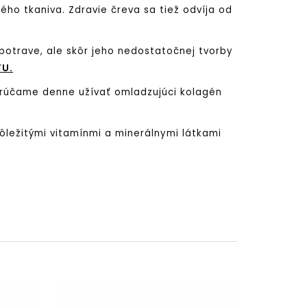
vého tkaniva. Zdravie čreva sa tiež odvíja od
potrave, ale skôr jeho nedostatočnej tvorby
TU.
porúčame denne užívať omladzujúci kolagén
ležitými vitamínmi a minerálnymi látkami