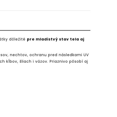
átky dôležité
pre mladistvý stav tela aj
lasov, nechtov, ochranu pred následkami UV
 kĺbov, šliach i väzov. Priaznivo pôsobí aj