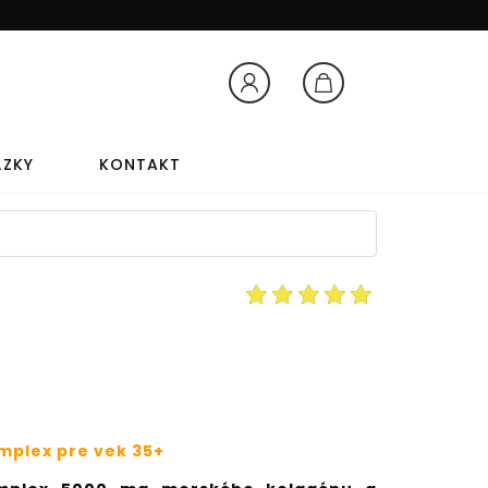
Prihlásenie
Košík
ÁZKY
KONTAKT
TY
AROMATERAPIA
AROMATERAPIA
LEVANDUĽOVÝ OLEJ
mplex pre vek 35+