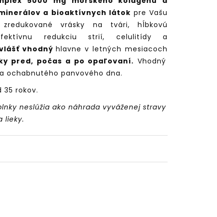
omplex 5000 mg morského kolagénu a
minerálov a bioaktívnych látok
pre Vašu
 zredukované vrásky na tvári, hĺbkovú
fektívnu redukciu strií, celulitídy a
vlášť vhodný
hlavne v letných mesiacoch
ky pred, počas a po opaľovaní.
Vhodný
a a ochabnutého panvového dna.
 35 rokov.
lnky neslúžia ako náhrada vyváženej stravy
 lieky.