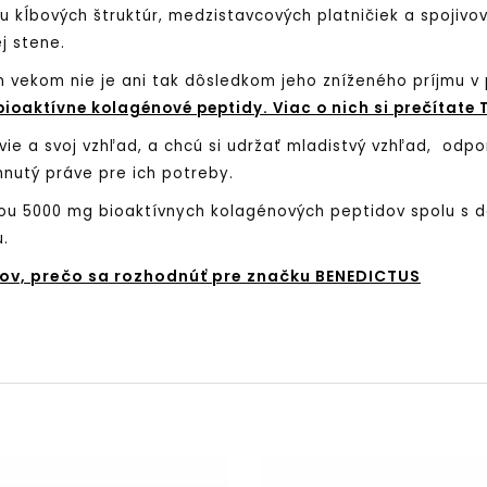
tiu kĺbových štruktúr, medzistavcových platničiek a spojivo
j stene.
m vekom nie je ani tak dôsledkom jeho zníženého príjmu v 
bioaktívne kolagénové peptidy. Viac o nich si prečítate 
avie a svoj vzhľad, a chcú si udržať mladistvý vzhľad, od
nutý práve pre ich potreby.
ou 5000 mg bioaktívnych kolagénových peptidov spolu s dô
.
dov, prečo sa rozhodnúť pre značku BENEDICTUS