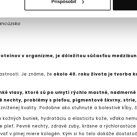
Prispôsobiť
ných dávok
farbív a sladidiel.
ancúzsko
roteínov v organizme, je dôležitou súčasťou medzibun
lastnosti. Je známe, že
okolo 40. roku života je tvorba 
enké vlasy, ktoré sú po umytí rýchlo mastné, nadmern
nechty, problémy s pleťou, pigmentové škvrny, strie,
zníženej kvality. Podobne ako stuhnuté a bolestivé kĺby, 
 kožných buniek, hydratáciu a elasticitu kože, vďaka nem
je pleť. Pevné nechty, zdravé zuby, krásne a rýchlorastúce
ť v plnej miere kolagén. Kým si ho telo dokáže dostato