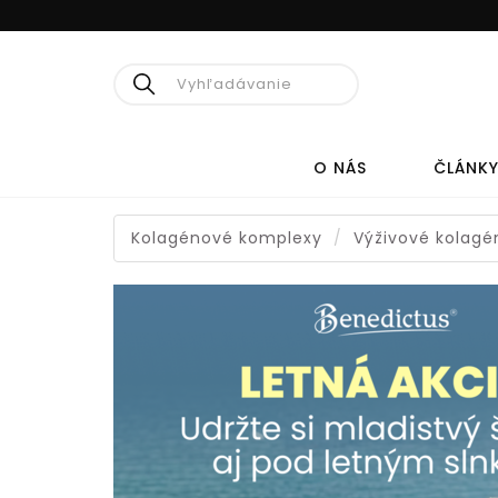
Hľadať
O NÁS
ČLÁNK
Kolagénové komplexy
Výživové kolag
PRÍRODNÁ
MEDICÍNA
CÉDROVÝ OLEJ
KO
HERPESTOP
KOL
ELIXÍR ŽIVOTA
KOL
KO
PRE DOSPELÝCH
KOL