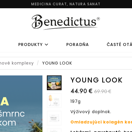
MEDICINA CURAT, NATURA SANAT
Y
PRODUKTY
PORADŇA
ČASTÉ OT
énové komplexy
YOUNG LOOK
KOLAGÉNOVÉ
AKCIOVÉ SE
KOMPLEXY
YOUNG LOOK
44.90 €
69.90 €
LAGÉNOVÉ KOMPLEXY
AKCIOVÉ SETY
197g
AGÉN PRE DETI
JARNÝ DETOX
Výživový doplnok.
AGÉN NA KOSTI A KĹBY
DETSKÁ LEKÁRNIČKA
Omladzujúci kolagén ko
LAGÉN PRE ŠPORTOVCOV
DOMÁCA LEKÁRNIČKA
AGÉN PRE ŽENY
CESTOVNÁ LEKÁRNIČKA