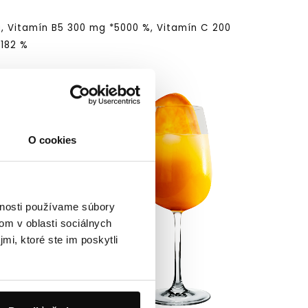
, Vitamín B5 300 mg *5000 %, Vitamín C 200
*182 %
, kyselina L-
metionín (viazaný na
O cookies
ako náhrada
bie produkty.
vnosti používame súbory
om v oblasti sociálnych
mi, ktoré ste im poskytli
sah vrecúška vysypte