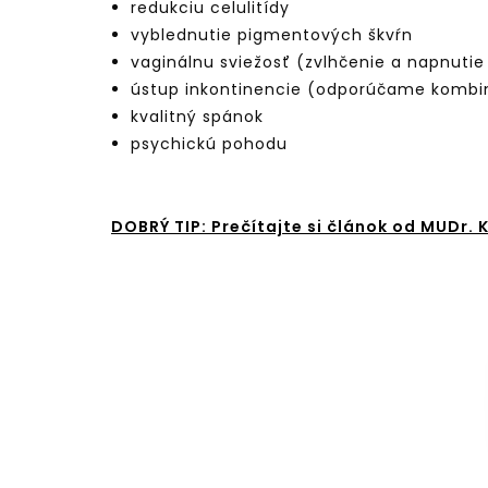
redukciu celulitídy
vyblednutie pigmentových škvŕn
vaginálnu sviežosť (zvlhčenie a napnutie
ústup inkontinencie (odporúčame kombi
kvalitný spánok
psychickú pohodu
DOBRÝ TIP: Prečítajte si článok od MUDr.