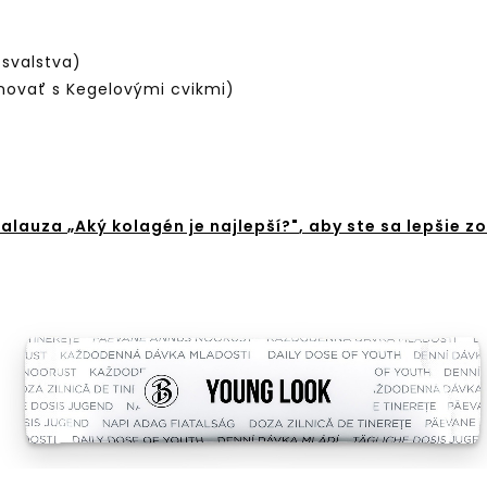
 svalstva)
novať s Kegelovými cvikmi)
 Kalauza
„Aký kolagén je najlepší?"
, aby ste sa lepšie z