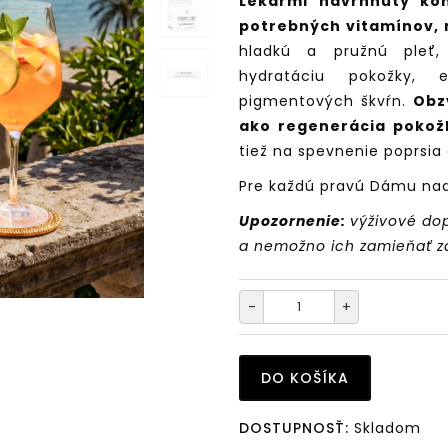
Lekármi navrhnutý k
potrebných vitamínov, 
hladkú a pružnú pleť,
hydratáciu pokožky, e
pigmentových škvŕn.
Obz
ako regenerácia pokož
tiež na spevnenie poprsi
Pre každú pravú Dámu nad
Upozornenie:
výživové dop
a nemožno ich zamieňať za
-
+
DO KOŠÍKA
DOSTUPNOSŤ:
Skladom