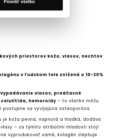
Povoliť všetko
kových priestorov kože, vlasov, nechtov
kolagénu v ľudskom tele znížená o 10-20%
é vypadávanie vlasov, predčasné
 celulitída, hemoroidy
– to všetko môžu
či postupne sa vyvíjajúca osteoporóza.
u je koža pevná, napnutá a hladká, dodáva
 vlasy – za týmito atribútmi mladosti stojí
čne vyprodukovať samé, kolagén zlepšuje