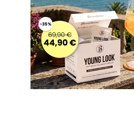
NA POSILNENIE IMUNITY
PROTI KAŠĽU
NA NÁDCHU A VIRÓZY
NA ALERGIU
NA DETOXIKÁCIU PEČENE
NA MYKÓZY A KVASINKY
PROTI CORONA VÍRUSOM
PROTI STRESU
NA TRÁVENIE
MOČOVÉ CESTY
NA CHUDNUTIE
OREGÁNOVÝ OLEJ
PRE DETI
PROTI KAŠĽU
NA PODPORU IMUNITY
NA DETSKÚ VIRÓZU