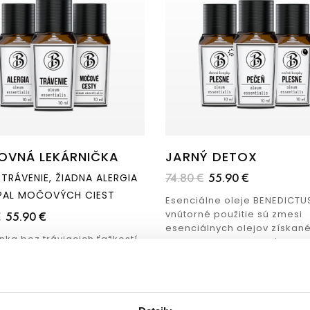
OVNÁ LEKÁRNIČKA
JARNÝ DETOX
74.80 €
55.90 €
TRÁVENIE, ŽIADNA ALERGIA
ÁPAL MOČOVÝCH CIEST
Esenciálne oleje BENEDICTU
vnútorné použitie sú zmesi
€
55.90 €
esenciálnych olejov získané
ka bez tráviacich ťažkostí,
ekologicky pestovaných ako
 močových ciest a alergie.
divo-rastúcich liečivých bylí
dovolenka s Cestovou
Výhodou je rýchly nástup úč
ičkou od BENEDICTUS.
a...
m
Skladom