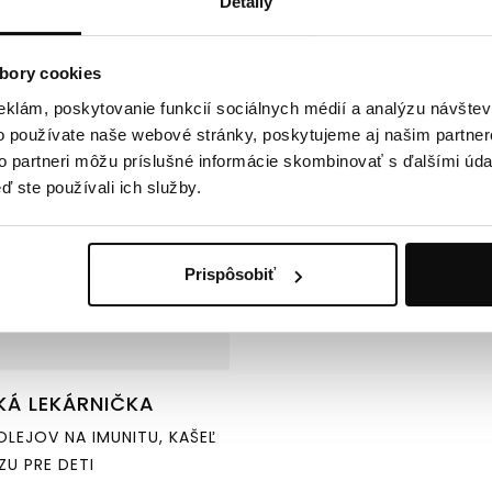
Detaily
e do 10.8.2026
Doručíme do 10.8.2026
bory cookies
-
25
%
eklám, poskytovanie funkcií sociálnych médií a analýzu návšte
o používate naše webové stránky, poskytujeme aj našim partner
to partneri môžu príslušné informácie skombinovať s ďalšími údaj
ď ste používali ich služby.
Prispôsobiť
KÁ LEKÁRNIČKA
OLEJOV NA IMUNITU, KAŠEĽ
ZU PRE DETI