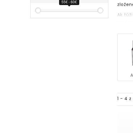
55€ - 60€
zlože
NA POSILNENIE IMUNITY
PROTI KAŠĽU
Ak túž
NA NÁDCHU A VIRÓZY
preťa
NA ALERGIU
aby st
NA DETOXIKÁCIU PEČENE
NA MYKÓZY A KVASINKY
PROTI CORONA VÍRUSOM
PROTI STRESU
NA TRÁVENIE
MOČOVÉ CESTY
A
NA CHUDNUTIE
OREGÁNOVÝ OLEJ
1 - 4 
PRE DETI
PROTI KAŠĽU
NA PODPORU IMUNITY
NA DETSKÚ VIRÓZU