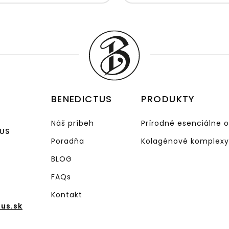
uzdravovala. Preto ak mát
atopický ekzém, vyskúšajte. V
aký je to pocit bezmocnosti
úzkostí, depresií a trápenia sa
nič nepomáha. Samorejme vš
niečo trvá, neuvidíte výsled
hneď ale po čase príde.
Odporúčam a ďakujem. <3
BENEDICTUS
PRODUKTY
Náš príbeh
Prírodné esenciálne o
TUS
Poradňa
Kolagénové komplexy
BLOG
FAQs
Kontakt
us.sk