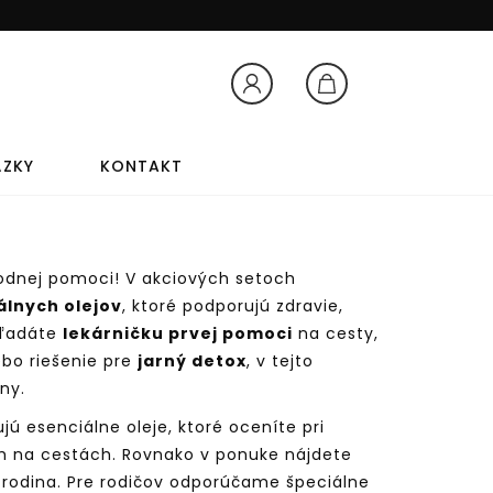
Prihlásenie
Košík
ÁZKY
KONTAKT
TY
AROMATERAPIA
odnej pomoci! V akciových setoch
álnych olejov
, ktoré podporujú zdravie,
hľadáte
lekárničku prvej pomoci
na cesty,
AROMATERAPIA
bo riešenie pre
jarný detox
, v tejto
ny.
LEVANDUĽOVÝ OLEJ
ú esenciálne oleje, ktoré oceníte pri
ch na cestách. Rovnako v ponuke nájdete
 rodina. Pre rodičov odporúčame špeciálne