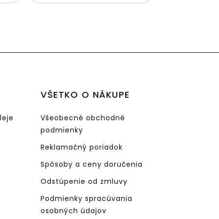
e
iem,
,
, že
etko
ok
VŠETKO O NÁKUPE
leje
Všeobecné obchodné
podmienky
Reklamačný poriadok
Spôsoby a ceny doručenia
Odstúpenie od zmluvy
Podmienky spracúvania
osobných údajov