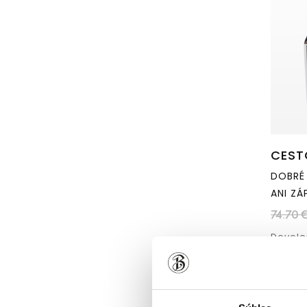
CEST
DOBRÉ 
ANI Z
74.70 
Dovolen
zápalu
To je 
lekárn
Sklado