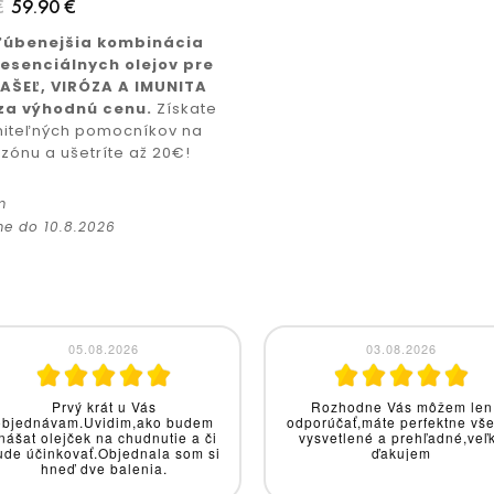
€
59.90 €
ľúbenejšia kombinácia
esenciálnych olejov pre
KAŠEĽ, VIRÓZA A IMUNITA
za výhodnú cenu.
Získate
iteľných pomocníkov na
zónu a ušetríte až 20€!
m
e do 10.8.2026
31.07.2026
29.07.2026
Nič mi momentálne nenapadá.
Kvapky plesne som už mala. 
dlhoročný ekzematik som skú
rôzne detoxy, vitamíny a lieči
Avšak pri benedictus kvapk
prišiel aj výsledok. Červené 
sa stiahli, ranená pokožka 