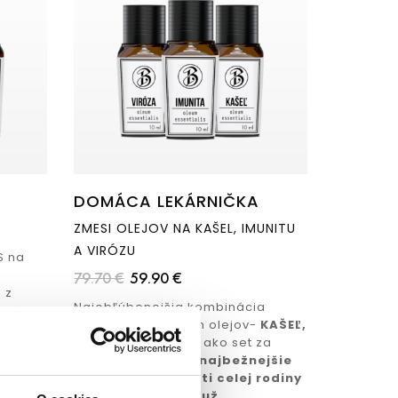
DOMÁCA LEKÁRNIČKA
ZMESI OLEJOV NA KAŠEL, IMUNITU
A VIRÓZU
S na
79.70 €
59.90 €
 z
Najobľúbenejšia kombinácia
 aj
zmesí esenciálnych olejov-
KAŠEĽ,
n.
VIRÓZA A IMUNITA
ako set za
inku
výhodnú cenu.
Tie najbežnejšie
zdravotné ťažkosti celej rodiny
zvládnete užitím už
...