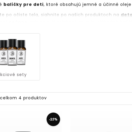
né
balíčky pre deti
, ktoré obsahujú jemné a účinné olej
ite po očiste tela, siahnite po našich produktoch na
det
žení
pečene
, trávenia či oslabení imunity. Výhodné bal
e mali
to najlepšie z prírody
vždy po ruke – bez chémi
kciové sety
z celkom 4 produktov
-
25
%