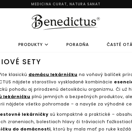
MEDICINA CURAT, NATURA SANAT
Y
PRODUKTY
PORADŇA
ČASTÉ OT
IOVÉ SETY
KOLAGÉNOVÉ
AKCIOVÉ SE
te klasickú
domácu lekárničku
na voňavý balíček prír
KOMPLEXY
CTUS nájdete starostlivo vyskladané kombinácie
esenci
ckú pohodu aj prirodzenú detoxikáciu organizmu. Či už 
LAGÉNOVÉ KOMPLEXY
AKCIOVÉ SETY
ú lekárničku
plnú jemných a bezpečných produktov, ale
rii nájdete všetko pohromade – a navyše za výhodné ce
AGÉN PRE DETI
JARNÝ DETOX
estovné lekárničky
sú kompaktné a praktické – obsahuj
AGÉN NA KOSTI A KĹBY
DETSKÁ LEKÁRNIČKA
ch zraneniach, bolestiach hlavy či tráviacich ťažkostia
LAGÉN PRE ŠPORTOVCOV
DOMÁCA LEKÁRNIČKA
ničku do domácnosti
, ktorú by mala mať po ruke každá
AGÉN PRE ŽENY
CESTOVNÁ LEKÁRNIČKA