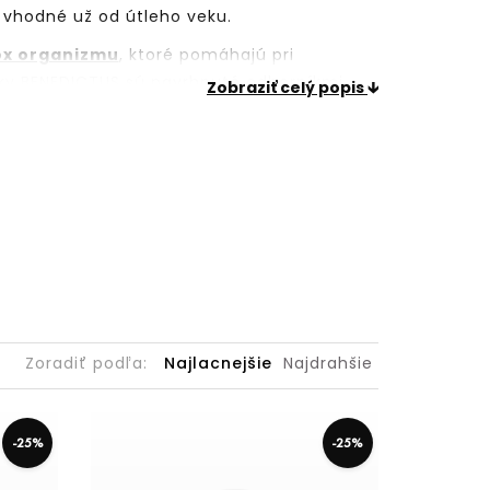
e vhodné už od útleho veku.
ox organizmu
, ktoré pomáhajú pri
íčky BENEDICTUS sú navrhnuté odborníkmi,
Zobraziť celý popis
e a kompromisov.
Zoradiť podľa:
Najlacnejšie
Najdrahšie
-
25
%
-
25
%