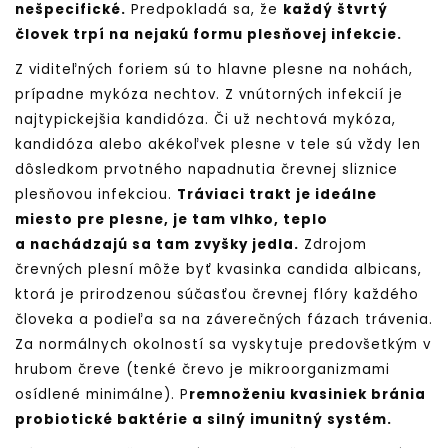
nešpecifické.
Predpokladá sa, že
každý štvrtý
človek trpí na nejakú formu plesňovej infekcie.
Z viditeľných foriem sú to hlavne
plesne na nohách,
prípadne mykóza nechtov. Z vnútorných infekcií je
najtypickejšia kandidóza. Či už nechtová mykóza,
kandidóza alebo akékoľvek plesne v tele sú vždy len
dôsledkom prvotného napadnutia črevnej sliznice
plesňovou infekciou.
Tráviaci trakt je ideálne
miesto pre plesne, je tam vlhko, teplo
a nachádzajú sa tam zvyšky jedla.
Zdrojom
črevných plesní môže byť kvasinka candida albicans,
ktorá je prirodzenou súčasťou črevnej flóry každého
človeka a podieľa sa na záverečných fázach trávenia.
Za normálnych okolností sa vyskytuje predovšetkým v
hrubom čreve (tenké črevo je mikroorganizmami
osídlené minimálne). P
remnoženiu kvasiniek bránia
probiotické baktérie a silný imunitný systém.