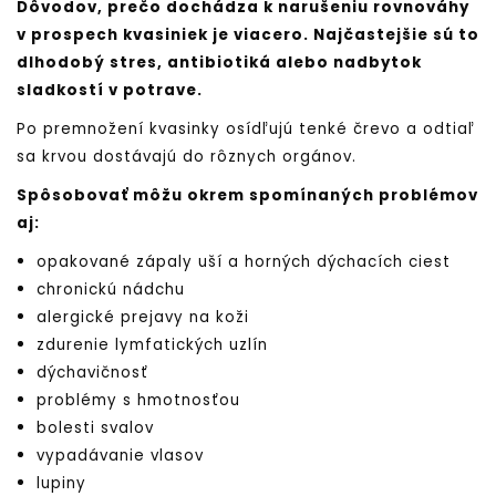
Dôvodov, prečo dochádza k narušeniu rovnováhy
v prospech kvasiniek je viacero. Najčastejšie sú to
dlhodobý stres, antibiotiká alebo nadbytok
sladkostí v potrave.
Po premnožení kvasinky osídľujú tenké črevo a odtiaľ
sa krvou dostávajú do rôznych orgánov.
Spôsobovať môžu okrem spomínaných problémov
aj:
opakované zápaly uší a horných dýchacích ciest
chronickú nádchu
alergické prejavy na koži
zdurenie lymfatických uzlín
dýchavičnosť
problémy s hmotnosťou
bolesti svalov
vypadávanie vlasov
lupiny