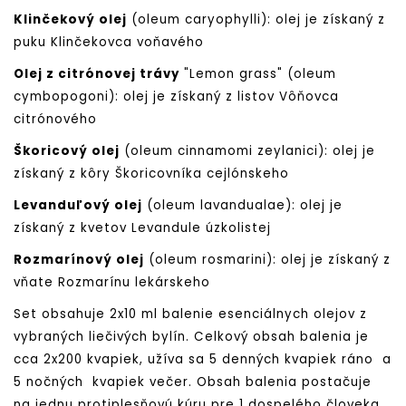
Klinčekový olej
(oleum caryophylli): olej je získaný z
puku Klinčekovca voňavého
Olej z citrónovej trávy
"Lemon grass" (oleum
cymbopogoni): olej je získaný z listov Vôňovca
citrónového
Škoricový olej
(oleum cinnamomi zeylanici): olej je
získaný z kôry Škoricovníka cejlónskeho
Levanduľový olej
(oleum lavandualae): olej je
získaný z kvetov Levandule úzkolistej
Rozmarínový olej
(oleum rosmarini): olej je získaný z
vňate Rozmarínu lekárskeho
Set obsahuje 2x10 ml balenie esenciálnych olejov z
vybraných liečivých bylín. Celkový obsah balenia je
cca 2x200 kvapiek, užíva sa 5 denných kvapiek ráno a
5 nočných kvapiek večer. Obsah balenia postačuje
na jednu protiplesňovú kúru pre 1 dospelého človeka.