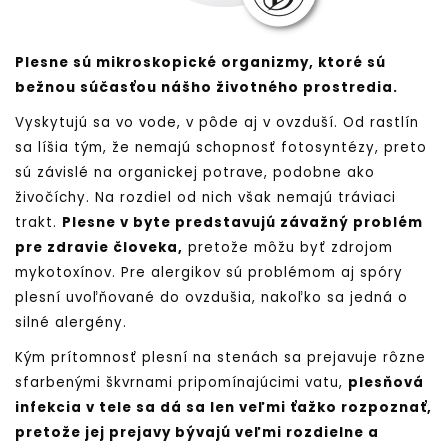
Plesne sú mikroskopické organizmy, ktoré sú
bežnou súčasťou nášho životného prostredia.
Vyskytujú sa vo vode, v pôde aj v ovzduší. Od rastlín
sa líšia tým, že nemajú schopnosť fotosyntézy, preto
sú závislé na organickej potrave, podobne ako
živočíchy. Na rozdiel od nich však nemajú tráviaci
trakt.
Plesne v byte predstavujú závažný problém
pre zdravie človeka,
pretože môžu byť zdrojom
mykotoxínov. Pre alergikov sú problémom aj spóry
plesní uvoľňované do ovzdušia, nakoľko sa jedná o
silné alergény.
Kým prítomnosť plesní na stenách sa prejavuje rôzne
sfarbenými škvrnami pripomínajúcimi vatu,
plesňová
infekcia v tele sa dá sa len veľmi ťažko rozpoznať,
pretože jej prejavy bývajú veľmi rozdielne a