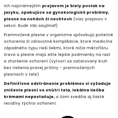
Ich najznámejším
prejavom je biely povlak na
jazyku, opakujúce sa gynekologické problémy,
plesne na nohách či nechtoch
(viac prejavov v
sekcii:
Bude Vás zaujímať
)
Premnožené plesne v organizme spôsobujú početné
ochorenia či zdravotné komplikácie, ktoré medicína
západného typu rieši liekmi, ktoré ničia mikroflóru
čreva a plesne majú ešte lepšie podmienky na rast
a zhoršenie ochorení (vytvorí sa začarovaný kruh
bez riešenia pravej príčiny - premnožených
plesniach v tele)
Definitívne odstránenie problémov si vyžaduje
zničenie plesní vo vnútri tela, lokálna liečba
krémami nepostačuje,
o čom svedčia aj časté
recidívy týchto ochorení.