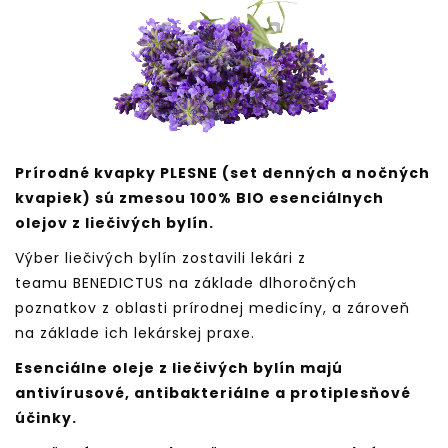
Prírodné kvapky PLESNE (set denných a nočných
kvapiek) sú zmesou 100% BIO esenciálnych
olejov z liečivých bylín.
Výber liečivých bylín zostavili lekári z
teamu
BENEDICTUS
na základe dlhoročných
poznatkov z oblasti prírodnej medicíny, a zároveň
na základe ich lekárskej praxe.
Esenciálne oleje z liečivých bylín majú
antivírusové, antibakteriálne a protiplesňové
účinky.