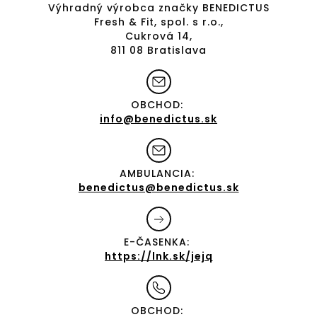
Výhradný výrobca značky BENEDICTUS
Fresh & Fit, spol. s r.o.,
Cukrová 14,
811 08 Bratislava
OBCHOD:
info@benedictus.sk
AMBULANCIA:
benedictus@benedictus.sk
E-ČASENKA:
https://lnk.sk/jejq
OBCHOD: