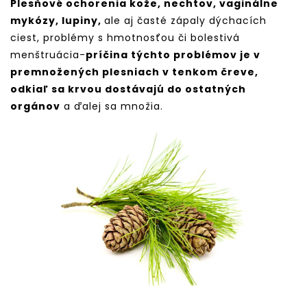
Plesňové ochorenia kože, nechtov, vaginálne
mykózy, lupiny,
ale aj časté zápaly dýchacích
ciest, problémy s hmotnosťou či bolestivá
menštruácia-
príčina týchto problémov je v
premnožených plesniach v tenkom čreve,
odkiaľ sa krvou dostávajú do ostatných
orgánov
a ďalej sa množia.