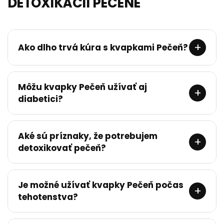
DETOXIKÁCII PEČENE
+
Ako dlho trvá kúra s kvapkami Pečeň?
Môžu kvapky Pečeň užívať aj
+
diabetici?
Aké sú príznaky, že potrebujem
+
detoxikovať pečeň?
Je možné užívať kvapky Pečeň počas
+
tehotenstva?