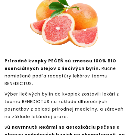
Prírodné kvapky PEČEŇ sú zmesou 100% BIO
esenciálnych olejov z liečivých bylín.
Ručne
namiešané podľa receptúry lekárov teamu
BENEDICTUS.
Výber liečivých bylín do kvapiek zostavili lekári z
teamu
BENEDICTUS
na základe dlhoročných
poznatkov z oblasti prírodnej medicíny, a zároveň
na základe lekárskej praxe.
Sú
navrhnuté lekármi na detoxikáciu pečene a
obnovu pečeňových buniek po chemoterapii, po