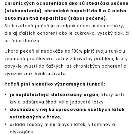
chronických ochoreniach ako sú steatóza pečene
(stukovatenie), chronická hepatitída B a C alebo
autoimunitná hepatitída (zápal pečene)
.
Stukovatená pečeň je predpokladom nielen cirhózy,
ale aj ďalších ochorení ako je cukrovka, vysoký tlak, či
artérioskleróza.
Chorá pečeň si nedokáže na 100% plniť svoju funkciu
znamená pre človeka vážny zdravotný problém, ktorý
obvykle vyústi do ťažkých, až chronických ochorení a
výrazne zníži kvalitu života.
Pečeň plní niekoľko významných funkcií:
je najdôležitejší detoxikačný orgán,
ktorý čistí
krv a odbúrava škodlivé a jedovaté látky
dochádza v nej ku spracovaniu všetkých látok
vstrebaných v čreve
,
ukladá zásoby minerálnych látok, vitamínov a
glykogénu