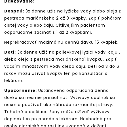
Dávkovanie:
Dospelí:
3x denne užiť na lyžičke vody alebo oleja z
pestreca mariánskeho 2 až 3 kvapky. Zapiť pohárom
čistej vody alebo čaju. Citlivejším pacientom
odporúčame začínať s 1 až 2 kvapkami.
Neprekračovať maximálnu dennú dávku 15 kvapiek.
Deti:
3x denne užiť na polievkovej lyžici vody, čaju ,
alebo oleja z pestreca mariánskeho1 kvapku. Zapiť
väčším množstvom vody alebo čaju. Deti od 3 do 6
rokov môžu užívať kvapky len po konzultácií s
lekárom.
Upozornenie:
Ustanovená odporúčaná denná
dávka sa nesmie presiahnuť. Výživový doplnok sa
nesmie používať ako náhrada rozmanitej stravy.
Tehotné a dojčiace ženy môžu užívať výživový
doplnok len po porade s lekárom. Nevhodné pre
osoby alergické na rastliny uvedené v zložení.