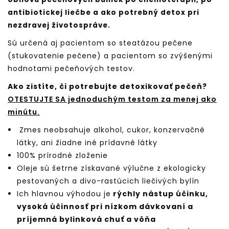
antibiotickej liečbe a ako potrebný detox pri
nezdravej životospráve.
Sú určená aj pacientom so steatázou pečene
(stukovatenie pečene) a pacientom so zvýšenými
hodnotami pečeňových testov.
Ako zistíte, či potrebujte detoxikovať pečeň?
OTESTUJTE SA jednoduchým testom za menej ako
minútu.
Zmes neobsahuje alkohol, cukor, konzervačné
látky, ani žiadne iné prídavné látky
100% prírodné zloženie
Oleje
sú šetrne získavané výlučne z ekologicky
pestovaných a divo-rastúcich
liečivých bylín
Ich hlavnou výhodou je
rýchly nástup účinku,
vysoká účinnosť pri nízkom dávkovaní a
príjemná bylinková chuť a vôňa