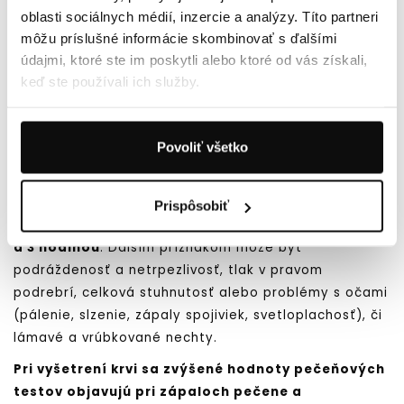
oblasti sociálnych médií, inzercie a analýzy. Títo partneri
môžu príslušné informácie skombinovať s ďalšími
údajmi, ktoré ste im poskytli alebo ktoré od vás získali,
keď ste používali ich služby.
Pečeň patrí medzi najdôležitejšie orgány
Povoliť všetko
ľudského tela. Je to najväčšia žľaza s vonkajším
vylučovaním.
Príznaky poškodenia pečene
sú svrbenie kože,
Prispôsobiť
chronická únava,
budenie sa v noci v čase medzi 1
a 3 hodinou
. Ďalším príznakom môže byť
podráždenosť a netrpezlivosť, tlak v pravom
podrebrí, celková stuhnutosť alebo problémy s očami
(pálenie, slzenie, zápaly spojiviek, svetloplachosť), či
lámavé a vrúbkované nechty.
Pri vyšetrení krvi sa zvýšené hodnoty pečeňových
testov objavujú pri zápaloch pečene a