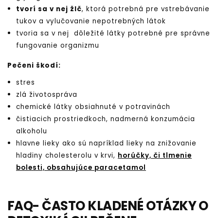
tvorí sa v nej žlč
, ktorá potrebná pre vstrebávanie
tukov a vylučovanie nepotrebných látok
tvoria sa v nej dôležité látky potrebné pre správne
fungovanie organizmu
Pečeni škodí:
stres
zlá životospráva
chemické látky obsiahnuté v potravinách
čistiacich prostriedkoch, nadmerná konzumácia
alkoholu
hlavne lieky ako sú napríklad lieky na znižovanie
hladiny cholesterolu v krvi,
horúčky, či tlmenie
bolesti, obsahujúce paracetamol
FAQ- ČASTO KLADENÉ OTÁZKY O