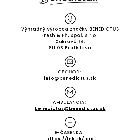
Výhradný výrobca značky BENEDICTUS
Fresh & Fit, spol. s r.o.,
Cukrová 14,
811 08 Bratislava
OBCHOD:
info@benedictus.sk
AMBULANCIA:
benedictus@benedictus.sk
E-ČASENKA:
https://lnk.sk/jejq