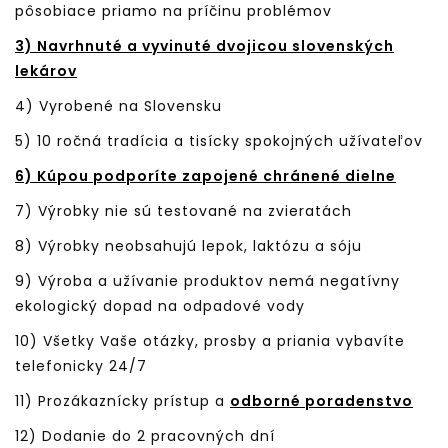
pôsobiace priamo na príčinu problémov
3) Navrhnuté a vyvinuté dvojicou slovenských
lekárov
4) Vyrobené na Slovensku
5) 10 ročná tradícia a tisícky spokojných užívateľov
6) Kúpou podporíte zapojené chránené dielne
7) Výrobky nie sú testované na zvieratách
8) Výrobky neobsahujú lepok, laktózu a sóju
9) Výroba a užívanie produktov nemá negatívny
ekologický dopad na odpadové vody
10) Všetky Vaše otázky, prosby a priania vybavíte
telefonicky 24/7
11) Prozákaznícky prístup a
odborné poradenstvo
12) Dodanie do 2 pracovných dní