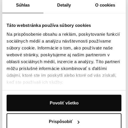
Súhlas
Detaily
O cookies
Táto webstránka používa súbory cookies
Na prispôsobenie obsahu a reklám, poskytovanie funkcií
sociálnych médií a analýzu návštevnosti používame
súbory cookie. Informácie o tom, ako používate naše
webové stránky, poskytujeme aj našim partnerom v
oblasti sociálnych médií, inzercie a analýzy. Títo partneri
môžu príslušné informácie skombinovať s ďalšími
údajmi, ktoré ste im poskytli alebo ktoré od vás získali,
keď ste používali ich služby.
27.06.2026
ČIERNY KAŠEĽ: PRÍZNAKY, LIEČBA A PRÍRODNÁ
PREVENCIA
Povoliť všetko
Prispôsobiť