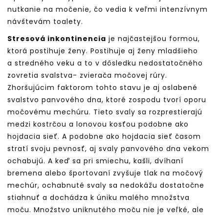
nutkanie na močenie, čo vedia k veľmi intenzívnym
návštevám toalety.
Stresová inkontinencia
je najčastejšou formou,
ktorá postihuje ženy. Postihuje aj ženy mladšieho
a stredného veku a to v dôsledku nedostatočného
zovretia svalstva- zvierača močovej rúry.
Zhoršujúcim faktorom tohto stavu je aj oslabené
svalstvo panvového dna, ktoré zospodu tvorí oporu
močovému mechúru. Tieto svaly sa rozprestierajú
medzi kostrčou a lonovou kosťou podobne ako
hojdacia sieť. A podobne ako hojdacia sieť časom
stratí svoju pevnosť, aj svaly panvového dna vekom
ochabujú. A keď sa pri smiechu, kašli, dvíhaní
bremena alebo športovaní zvyšuje tlak na močový
mechúr, ochabnuté svaly sa nedokážu dostatočne
stiahnuť a dochádza k úniku malého množstva
moču. Množstvo uniknutého moču nie je veľké, ale