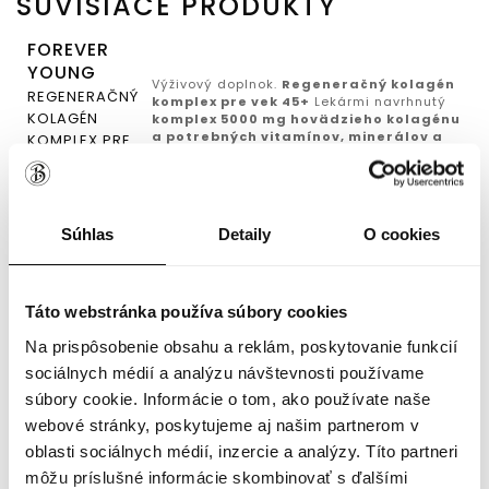
SÚVISIACE PRODUKTY
FOREVER
YOUNG
Výživový doplnok.
Regeneračný kolagén
REGENERAČNÝ
komplex pre vek 45+
Lekármi navrhnutý
KOLAGÉN
komplex 5000 mg hovädzieho kolagénu
a potrebných vitamínov, minerálov a
KOMPLEX PRE
aktívnych látok
pre Vaše zdravé kĺby,...
VEK 45+
69.90 €
PLESNE
Súhlas
Detaily
O cookies
ÚČINNÁ KÚRA,
Výživový doplnok. Lekármi navrhnutá
KTORÁ POMÁHA
zmes esenciálnych olejov z vybraných
ZBAVIŤ TELO
bylín. Účinná kúra, ktorá pomáha zbaviť
telo mykóz a kvasinkových ochorení.
Set
MYKÓZ A
Táto webstránka používa súbory cookies
prírodných kvapiek
PLESNE
...
KVASINIEK
Na prispôsobenie obsahu a reklám, poskytovanie funkcií
44.90 €
sociálnych médií a analýzu návštevnosti používame
TRÁVENIE
súbory cookie. Informácie o tom, ako používate naše
RÝCHLA POMOC
Výživový doplnok. Lekármi navrhnutá zmes
webové stránky, poskytujeme aj našim partnerom v
esenciálnych olejov z vybraných bylín.
PRI PLYNATOSTI
Zmes výťažkov z liečivých bylín je rýchlou a
oblasti sociálnych médií, inzercie a analýzy. Títo partneri
A ZLOM
účinnou pomocou
pri akútnych aj
TRÁVENÍ
môžu príslušné informácie skombinovať s ďalšími
dlhodobých tráviacich
...