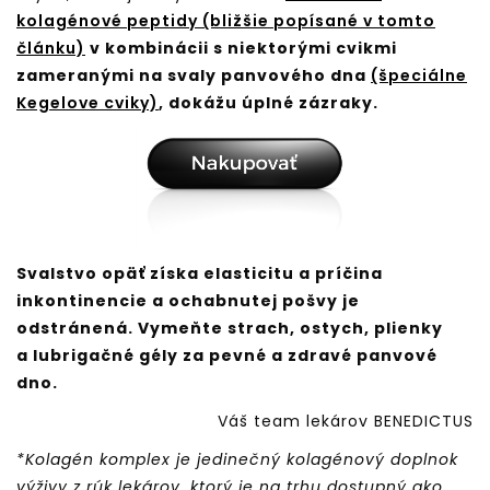
kolagénové peptidy (bližšie popísané v tomto
článku)
v kombinácii s niektorými cvikmi
zameranými na svaly panvového dna
(špeciálne
Kegelove cviky)
, dokážu úplné zázraky.
Svalstvo opäť získa elasticitu a príčina
inkontinencie a ochabnutej pošvy je
odstránená. Vymeňte strach, ostych, plienky
a lubrigačné gély za pevné a zdravé panvové
dno.
Váš team lekárov BENEDICTUS
*Kolagén komplex je jedinečný kolagénový doplnok
výživy z rúk lekárov, ktorý je na trhu dostupný ako