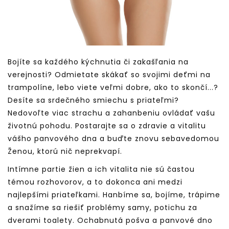
Bojíte sa každého kýchnutia či zakašľania na
verejnosti? Odmietate skákať so svojimi deťmi na
trampolíne, lebo viete veľmi dobre, ako to skončí...?
Desíte sa srdečného smiechu s priateľmi?
Nedovoľte viac strachu a zahanbeniu ovládať vašu
životnú pohodu. Postarajte sa o zdravie a vitalitu
vášho panvového dna a buďte znovu sebavedomou
Ženou, ktorú nič neprekvapí.
Intímne partie žien a ich vitalita nie sú častou
témou rozhovorov, a to dokonca ani medzi
najlepšími priateľkami. Hanbíme sa, bojíme, trápime
a snažíme sa riešiť problémy samy, potichu za
dverami toalety. Ochabnutá pošva a panvové dno