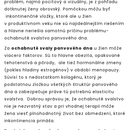
problém, najmä pocitový a vizuálny, je z pohľadu
dotknutej ženy obrovský. Pomôckou môžu byť
inkontinenčné vložky, ktoré ale u žien
v produktívnom veku nie sú najideálnejším riešením
a hlavne neriešia samotnú príčinu problému-
ochabnuté svalstvo panvového dna.
Za
ochabnuté svaly panvového dna
u žien môže
viacero faktorov. Sú to hlavne obezita, opakované
tehotenstvá a pôrody, ale tiež hormonálne zmeny
(pokles hladiny estrogénov) v období menopauzy.
Súvisí to s nedostatkom kolagénu, ktorý je
podstatnou zložkou všetkých štruktúr panvového
dna a zabezpečuje práve tú potrebnú elasticitu
svalstva. Dobrou správou je, že ochabnuté svalstvo
nie je nezvratný stav a pri vhodnej terapii môže
žena viesť plnohodnotný život bez obmedzení, ktoré
inkontinencia prináša.