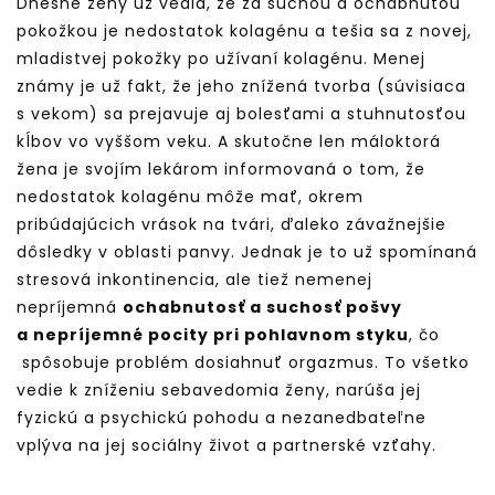
Dnešné ženy už vedia, že za suchou a ochabnutou
pokožkou je nedostatok kolagénu a tešia sa z novej,
mladistvej pokožky po užívaní kolagénu. Menej
známy je už fakt, že jeho znížená tvorba (súvisiaca
s vekom) sa prejavuje aj bolesťami a stuhnutosťou
kĺbov vo vyššom veku. A skutočne len máloktorá
žena je svojím lekárom informovaná o tom, že
nedostatok kolagénu môže mať, okrem
pribúdajúcich vrások na tvári, ďaleko závažnejšie
dôsledky v oblasti panvy. Jednak je to už spomínaná
stresová inkontinencia, ale tiež nemenej
nepríjemná
ochabnutosť a suchosť pošvy
a nepríjemné pocity pri pohlavnom styku
, čo
spôsobuje problém dosiahnuť orgazmus. To všetko
vedie k zníženiu sebavedomia ženy, narúša jej
fyzickú a psychickú pohodu a nezanedbateľne
vplýva na jej sociálny život a partnerské vzťahy.