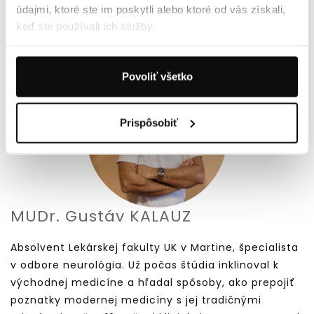
24.90 €
údajmi, ktoré ste im poskytli alebo ktoré od vás získali,
keď ste používali ich služby.
AUTOR
Povoliť všetko
Prispôsobiť
MUDr. Gustáv KALAUZ
Absolvent Lekárskej fakulty UK v Martine, špecialista
v odbore neurológia. Už počas štúdia inklinoval k
východnej medicíne a hľadal spôsoby, ako prepojiť
poznatky modernej medicíny s jej tradičnými