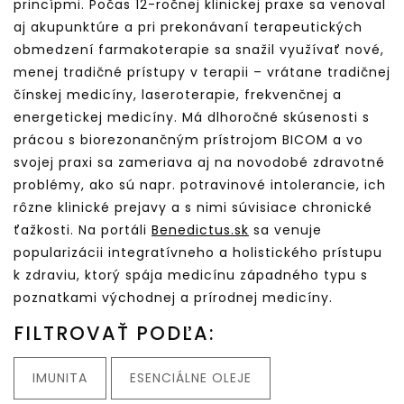
princípmi. Počas 12-ročnej klinickej praxe sa venoval
aj akupunktúre a pri prekonávaní terapeutických
obmedzení farmakoterapie sa snažil využívať nové,
menej tradičné prístupy v terapii – vrátane tradičnej
čínskej medicíny, laseroterapie, frekvenčnej a
energetickej medicíny. Má dlhoročné skúsenosti s
prácou s biorezonančným prístrojom BICOM a vo
svojej praxi sa zameriava aj na novodobé zdravotné
problémy, ako sú napr. potravinové intolerancie, ich
rôzne klinické prejavy a s nimi súvisiace chronické
ťažkosti. Na portáli
Benedictus.sk
sa venuje
popularizácii integratívneho a holistického prístupu
k zdraviu, ktorý spája medicínu západného typu s
poznatkami východnej a prírodnej medicíny.
FILTROVAŤ PODĽA:
IMUNITA
ESENCIÁLNE OLEJE