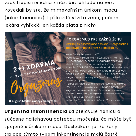
však trápia nejednu z nás, bez ohľadu na vek.
Povedali by ste, že mimovoľným únikom moču
(inkontinenciou) trpí každá štvrtá žena, pričom
lekára vyhľadá len každá piata z nich?
Urgentná
inkontinencia
sa prejavuje náhlou a
súčasne naliehavou potrebou močenia, čo môže byť
spojené s únikom moču. Dôsledkom je, že ženy
trpiace týmto typom inkontinencie majú časté