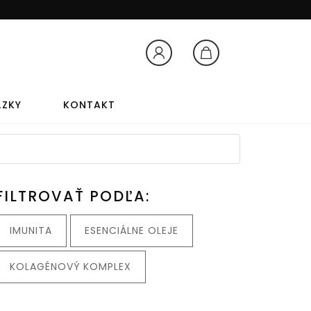
Prihlásenie
Košík
ÁZKY
KONTAKT
TY
AROMATERAPIA
FILTROVAŤ PODĽA:
AROMATERAPIA
IMUNITA
ESENCIÁLNE OLEJE
LEVANDUĽOVÝ OLEJ
KOLAGÉNOVÝ KOMPLEX