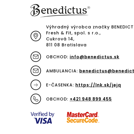
Výhradný výrobca značky BENEDIC
Fresh & Fit, spol. s r.o.,
Cukrová 14,
811 08 Bratislava
OBCHOD:
info@benedictus.sk
AMBULANCIA:
benedictus@benedict
E-ČASENKA:
https://lnk.sk/jejq
OBCHOD:
+421 948 899 455