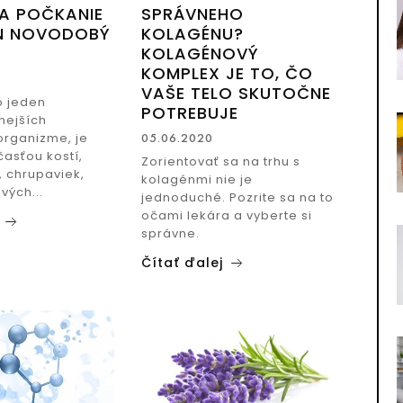
A POČKANIE
SPRÁVNEHO
EN NOVODOBÝ
KOLAGÉNU?
KOLAGÉNOVÝ
KOMPLEX JE TO, ČO
VAŠE TELO SKUTOČNE
o jeden
POTREBUJE
nejších
organizme, je
05.06.2020
časťou kostí,
Zorientovať sa na trhu s
, chrupaviek,
kolagénmi nie je
vých...
jednoduché. Pozrite sa na to
očami lekára a vyberte si
správne.
Čítať ďalej