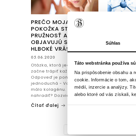
PREČO MOJA
HYDROLY
POKOŽKA STRÁCA
BIOAKTÍV
PRUŽNOSŤ A
KOLAGÉN
OBJAVUJÚ SA PRVÉ
PEPTIDY-
Súhlas
HLBOKÉ VRÁSKY?
03.06.2020
05.06.2020
„Užívam kol
Táto webstránka používa sú
a nepociťuj
Otázka, ktorá jedného dňa
zázračné úč
začne trápiť každú ženu.
Na prispôsobenie obsahu a r
to niekto už
Odpoveď je pomerne
cookie. Informácie o tom, ak
dokonca vy 
jednoduchá - Vaše telo má
médií, inzercie a analýzy. Tí
skúsenosť...
málo kolagénu. Ako ho
alebo ktoré od vás získali, ke
nahradiť? Dozviete sa ...
Čítať ďalej
Čítať ďalej
‹
1
2
...
9
10
11