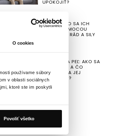
UPOKOJIŤ?
13.06.2026
LUPINY: AKO SA ICH
ZBAVIŤ POMOCOU
BABSKÝCH RÁD A SILY
PRÍRODY?
O cookies
07.06.2026
ALERGIA NA PEĽ: AKO SA
JEJ ZBAVIŤ A ČO
POMÁHA NA JEJ
vnosti používame súbory
ZMIERNENIE?
om v oblasti sociálnych
mi, ktoré ste im poskytli
Povoliť všetko