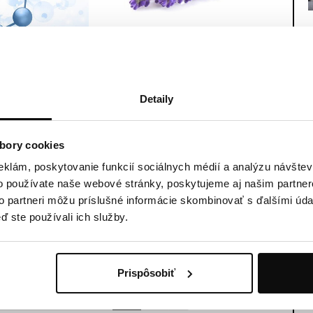
ZOVANÉ
10 LIEČIVÝCH RASTLÍN,
NE
KTORÉ VÁM ZMENIA
OVÉ
ŽIVOT
ČO TO JE?
Detaily
03.06.2020
Liečivé rastliny sprevádzajú
človeka od nepamäti a ich
agén už dlho
bory cookies
sila dokáže nahradiť mnohé
em žiadne
syntetické prípravky. Či už
inky.“ Možno vám
eklám, poskytovanie funkcií sociálnych médií a analýzu návšte
hľadáte najliečivejšie
 povedal, možno
o používate naše webové stránky, poskytujeme aj našim partner
bylinky...
sami máte túto
to partneri môžu príslušné informácie skombinovať s ďalšími údaj
Čítať ďalej
ď ste používali ich služby.
Prispôsobiť
12
13
14
15
16
17
›