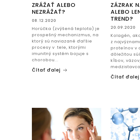
ZRÁŽAŤ ALEBO
ZÁZRAK N
NA POSILNENIE IMUNITY
NEZRÁŽAŤ?
ALEBO L
PROTI KAŠĽU
TREND?
08.12.2020
NA NÁDCHU A VIRÓZY
20.09.2020
Horúčka (zvýšená teplota) je
NA ALERGIU
prospešný mechanizmus, na
Kolagén, ak
NA DETOXIKÁCIU PEČENE
ktorý sú naviazané ďaľšie
z najvýznam
NA MYKÓZY A KVASINKY
procesy v tele, ktorými
proteínov v 
imunitný systém bojuje s
dôležitou sú
PROTI CORONA VÍRUSOM
chorobou...
kĺbov, väzov
PROTI STRESU
medzistavco
Čítať ďalej
NA TRÁVENIE
Čítať ďalej
MOČOVÉ CESTY
NA CHUDNUTIE
OREGÁNOVÝ OLEJ
PRE DETI
PROTI KAŠĽU
NA PODPORU IMUNITY
NA DETSKÚ VIRÓZU