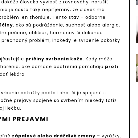
 dokáže človeka vyviesť z rovnováhy, narušiť
nia je často taký nepríjemný, že človek má
problém len zhoršuje. Tento stav – odborne
íčiny
, ako sú podráždenie, suchosť alebo alergia,
avím pečene, obličiek, hormónov či dokonca
o prechodný problém, inokedy je svrbenie pokožky
ajčastejšie
príčiny svrbenia kože
. Kedy môže
 ochorenia, aké domáce opatrenia pomáhajú
proti
dať lekára.
rbenie pokožky podľa toho, či je spojené s
 Kožné prejavy spojené so svrbením niekedy totiž
aj liečbu.
ÝMI PREJAVMI
teľné
zápalové alebo dráždivé zmeny
– vyrážky,