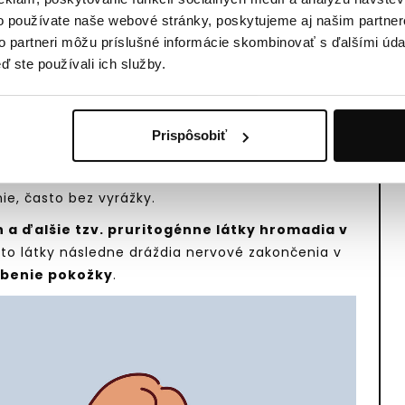
o používate naše webové stránky, poskytujeme aj našim partner
í bez vyrážky a trvá dlhšie ako dva týždne, treba
to partneri môžu príslušné informácie skombinovať s ďalšími údaj
 obličky alebo alergie
.
ď ste používali ich služby.
 POKOŽKY?
xíny, metabolizuje lieky, produkuje žlč a
o poškodená (napr. zápalom, nadmerným užívaním
Prispôsobiť
, dochádza k zníženému odtoku žlče – tzv.
dbúravať žlčové látky, tie sa hromadia v krvi a
ie, často bez vyrážky.
ín a ďalšie tzv. pruritogénne látky hromadia v
to látky následne dráždia nervové zakončenia v
rbenie pokožky
.