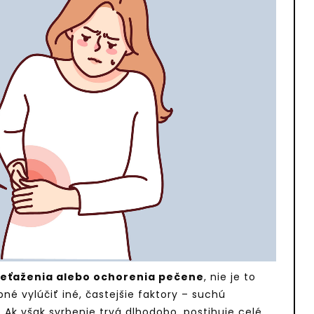
reťaženia alebo ochorenia pečene
, nie je to
bné vylúčiť iné, častejšie faktory – suchú
 Ak však svrbenie trvá dlhodobo, postihuje celé