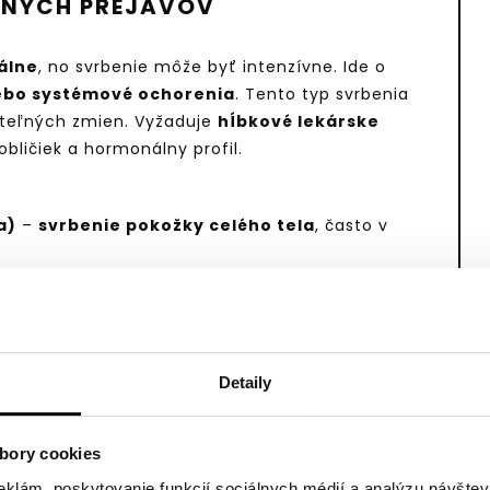
ŽNÝCH PREJAVOV
álne
, no svrbenie môže byť intenzívne. Ide o
ebo systémové ochorenia
. Tento typ svrbenia
diteľných zmien. Vyžaduje
hĺbkové lekárske
obličiek a hormonálny profil.
a)
–
svrbenie pokožky celého tela
, často v
 zbavovať sa toxínov (uremický pruritus).
rovke či poruche štítnej žľazy.
via vyrážkou – niekedy ide len o
svrbenie kože
mínovej reakcii.
Detaily
énne svrbenie.
infekcie (Candida)
– svrbenie ako reakcia na
bory cookies
monálne zmeny alebo cholestáza gravidných.
eklám, poskytovanie funkcií sociálnych médií a analýzu návšte