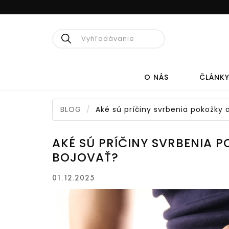
Hľadať
O NÁS
ČLÁNK
BLOG
Aké sú príčiny svrbenia pokožky 
PRÍRODNÁ
MEDICÍNA
AKÉ SÚ PRÍČINY SVRBENIA P
BOJOVAŤ?
CÉDROVÝ OLEJ
KO
01.12.2025
HERPESTOP
KOL
ELIXÍR ŽIVOTA
KOL
KO
PRE DOSPELÝCH
KOL