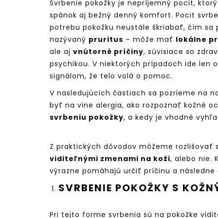
Svrbenie pokožky je nepríjemný pocit, ktorý
spánok aj bežný denný komfort. Pocit svrbe
potrebu pokožku neustále škriabať, čím sa 
nazývaný
pruritus
– môže mať
lokálne pr
ale aj
vnútorné príčiny
, súvisiace so zdr
psychikou. V niektorých prípadoch ide len 
signálom, že telo volá o pomoc.
V nasledujúcich častiach sa pozrieme na n
byť na vine alergia, ako rozpoznať kožné
svrbeniu pokožky
, a kedy je vhodné vyhľa
Z praktických dôvodov môžeme rozlišovať sv
viditeľnými zmenami na koži
, alebo nie.
výrazne pomáhajú určiť príčinu a následne 
SVRBENIE POKOŽKY S KOŽN
Pri tejto forme svrbenia sú na pokožke vidi