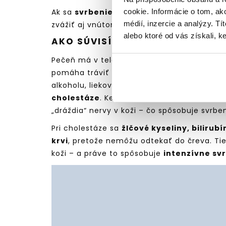
cookie. Informácie o tom, ak
Ak sa
svrbenie pokožky celého tela
objav
médií, inzercie a analýzy. Tí
zvážiť aj vnútorné faktory –
plesne, pečeň,
alebo ktoré od vás získali, ke
AKO SÚVISÍ PEČEŇ SO SVRBENÍM
Pečeň má v tele kľúčovú úlohu – odbúrava to
pomáha tráviť tuky. Ak je preťažená aleb
alkoholu, liekov, či tukovou degeneráciou)
cholestáze
. Keď pečeň nedokáže správne o
„dráždia“ nervy v koži – čo spôsobuje svrben
Pri cholestáze sa
žlčové kyseliny, bilirub
krvi
, pretože nemôžu odtekať do čreva. Tie
koži – a práve to spôsobuje
intenzívne sv