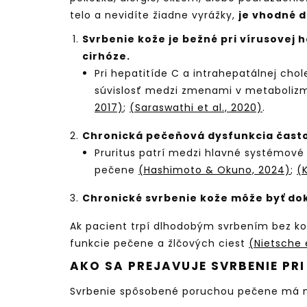
telo a nevidíte žiadne vyrážky,
je vhodné d
Svrbenie kože je bežné pri vírusovej h
cirhóze.
Pri hepatitíde C a intrahepatálnej cho
súvislosť medzi zmenami v metabolizm
2017)
;
(Saraswathi et al., 2020)
.
Chronická pečeňová dysfunkcia často
Pruritus patrí medzi hlavné systémové 
pečene
(Hashimoto & Okuno, 2024)
;
(
Chronické svrbenie kože môže byť d
Ak pacient trpí dlhodobým svrbením bez ko
funkcie pečene a žlčových ciest
(Nietsche e
AKO SA PREJAVUJE SVRBENIE PR
Svrbenie spôsobené poruchou pečene má ni