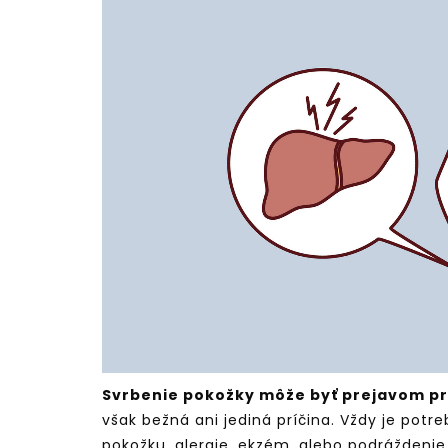
S
vrbenie pokožky môže byť prejavom p
však bežná ani jediná príčina. Vždy je potre
pokožku, alergie, ekzém, alebo podráždenie.