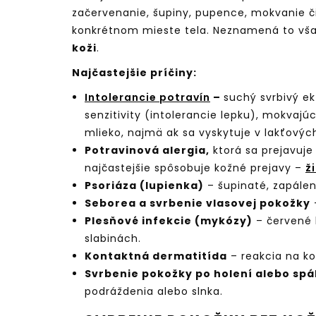
začervenanie, šupiny, pupence, mokvanie či
konkrétnom mieste tela. Neznamená to vša
koži
.
Najčastejšie príčiny:
Intolerancie potravín
–
suchý svrbivý ek
senzitivity (intolerancie lepku), mokvaj
mlieko, najmä ak sa vyskytuje v lakťový
Potravinová alergia,
ktorá sa prejavuje
najčastejšie spôsobuje kožné prejavy –
ž
Psoriáza (lupienka)
– šupinaté, zapálené
Seborea a svrbenie vlasovej pokožky
Plesňové infekcie (mykózy)
– červené 
slabinách.
Kontaktná dermatitída
– reakcia na koz
Svrbenie pokožky po holení alebo spá
podráždenia alebo slnka.