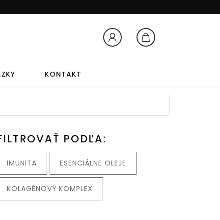
Prihlásenie
Košík
ÁZKY
KONTAKT
TY
AROMATERAPIA
FILTROVAŤ PODĽA:
AROMATERAPIA
IMUNITA
ESENCIÁLNE OLEJE
LEVANDUĽOVÝ OLEJ
KOLAGÉNOVÝ KOMPLEX