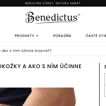
MEDICINA CURAT, NATURA SANAT
Y
PRODUKTY
PORADŇA
ČASTÉ OT
a ako s ním účinne bojovať?
KOLAGÉNOVÉ
AKCIOVÉ SE
KOMPLEXY
OKOŽKY A AKO S NÍM ÚČINNE
LAGÉNOVÉ KOMPLEXY
AKCIOVÉ SETY
AGÉN PRE DETI
JARNÝ DETOX
AGÉN NA KOSTI A KĹBY
DETSKÁ LEKÁRNIČKA
LAGÉN PRE ŠPORTOVCOV
DOMÁCA LEKÁRNIČKA
AGÉN PRE ŽENY
CESTOVNÁ LEKÁRNIČKA