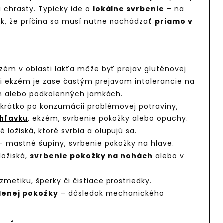
 chrasty. Typicky ide o
lokálne svrbenie
– na
k, že príčina sa musí nutne nachádzať
priamo v
zém v oblasti lakťa môže byť prejav gluténovej
úci ekzém je zase častým prejavom intolerancie na
ch alebo podkolenných jamkách.
 krátko po konzumácii problémovej potraviny,
ihľavku
, ekzém, svrbenie pokožky alebo opuchy.
 ložiská, ktoré svrbia a olupujú sa.
– mastné šupiny, svrbenie pokožky na hlave.
ložiská,
svrbenie pokožky na nohách
alebo v
metiku, šperky či čistiace prostriedky.
lenej pokožky
– dôsledok mechanického