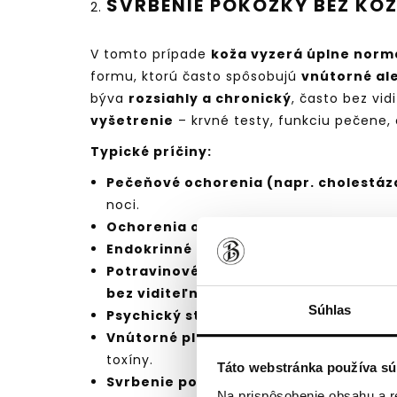
SVRBENIE POKOŽKY BEZ KO
V tomto prípade
koža vyzerá úplne norm
formu, ktorú často spôsobujú
vnútorné al
býva
rozsiahly a chronický
, často bez vi
vyšetrenie
– krvné testy, funkciu pečene, 
Typické príčiny:
Pečeňové ochorenia (napr. cholestáz
noci.
Ochorenia obličiek
– znížená schopnosť
Endokrinné poruchy
– napríklad pri cuk
Potravinové alergie
–
nie vždy sa preja
bez viditeľných zmien
, najmä pri hista
Súhlas
Psychický stres a úzkosť
– tzv. psychog
Vnútorné plesňové alebo kvasinkové 
toxíny.
Táto webstránka používa sú
Svrbenie pokožky v tehotenstve
– hor
Na prispôsobenie obsahu a r