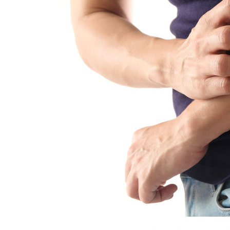
NA POSILNENIE IMUNITY
PROTI KAŠĽU
NA NÁDCHU A VIRÓZY
NA ALERGIU
NA DETOXIKÁCIU PEČENE
NA MYKÓZY A KVASINKY
PROTI CORONA VÍRUSOM
PROTI STRESU
NA TRÁVENIE
MOČOVÉ CESTY
NA CHUDNUTIE
OREGÁNOVÝ OLEJ
PRE DETI
PROTI KAŠĽU
NA PODPORU IMUNITY
NA DETSKÚ VIRÓZU