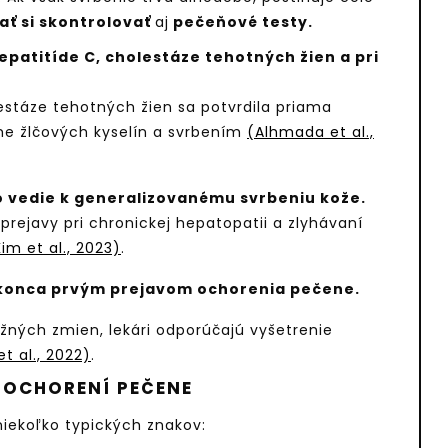
ať si skontrolovať
aj
pečeňové testy.
epatitíde C, cholestáze tehotných žien a pri
lestáze tehotných žien sa potvrdila priama
e žlčových kyselín a svrbením
(Alhmada et al.,
 vedie k generalizovanému svrbeniu kože.
prejavy pri chronickej hepatopatii a zlyhávaní
Kim et al., 2023)
.
okonca prvým prejavom ochorenia pečene.
žných zmien, lekári odporúčajú vyšetrenie
t al., 2022)
.
I OCHORENÍ PEČENE
ekoľko typických znakov: