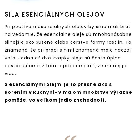
SILA ESENCIÁLNYCH OLEJOV
Pri používaní esenciálnych olejov by sme mali brať
na vedomie, že esenciálne oleje sú mnohonásobne
silnejšie ako sušené alebo čerstvé formy rastlín. To
znamená, že pri práci s nimi znamená málo naozaj
veľa. Jedna až dve kvapky oleja sú často úplne
dostačujúce a v tomto prípade platí, že menej je
viac.
S esenciálnymi olejmi je to presne ako s
korením v kuchyni- v malom množstve výrazne
pomôže, vo veľkom jedlo znehodnotí.