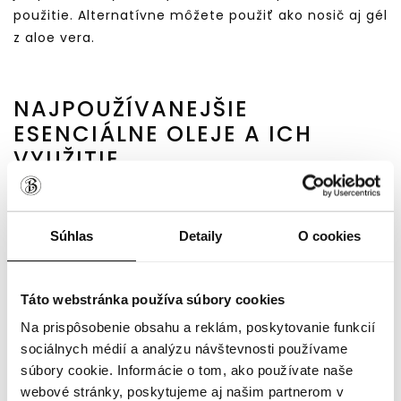
použitie. Alternatívne môžete použiť ako nosič aj gél
z aloe vera.
NAJPOUŽÍVANEJŠIE
ESENCIÁLNE OLEJE A ICH
VYUŽITIE
LEVANDUĽOVÝ ESENCIÁLNY
Súhlas
Detaily
O cookies
OLEJ
(OLEUM LAVANDULAE)
Levanduľa má veľmi upokojujúcu vôňu a jej extrakt
Táto webstránka používa súbory cookies
je vhodný na
relaxáciu, upokojenie pokožky a
Na prispôsobenie obsahu a reklám, poskytovanie funkcií
zmiernenie stresu.
Niektorí ľudia môžu byť na
sociálnych médií a analýzu návštevnosti používame
tento olej alergický, preto si dávajte pri používaní
súbory cookie. Informácie o tom, ako používate naše
pozor.
webové stránky, poskytujeme aj našim partnerom v