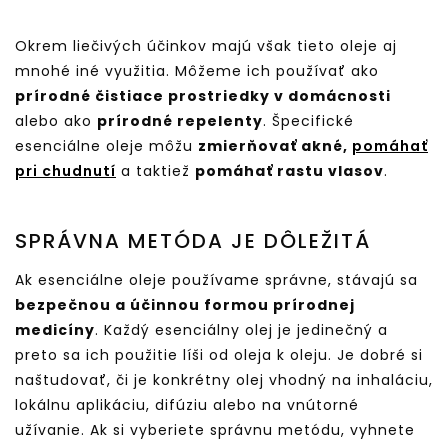
Okrem liečivých účinkov majú však tieto oleje aj
mnohé iné využitia. Môžeme ich používať ako
prírodné čistiace prostriedky v domácnosti
alebo ako
prírodné repelenty
. Špecifické
esenciálne oleje môžu
zmierňovať akné,
pomáhať
pri chudnutí
a taktiež
pomáhať rastu vlasov
.
SPRÁVNA METÓDA JE DÔLEŽITÁ
Ak esenciálne oleje používame správne, stávajú sa
bezpečnou a účinnou formou prírodnej
medicíny
. Každý esenciálny olej je jedinečný a
preto sa ich použitie líši od oleja k oleju. Je dobré si
naštudovať, či je konkrétny olej vhodný na inhaláciu,
lokálnu aplikáciu, difúziu alebo na vnútorné
užívanie. Ak si vyberiete správnu metódu, vyhnete