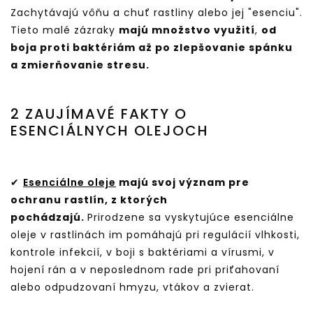
Zachytávajú vôňu a chuť rastliny alebo jej "esenciu".
Tieto malé zázraky
majú množstvo využití
,
od
boja proti baktériám až po zlepšovanie spánku
a zmierňovanie stresu.
2 ZAUJÍMAVÉ FAKTY O
ESENCIÁLNYCH OLEJOCH
✔
Esenciálne oleje
majú svoj význam pre
ochranu rastlín, z ktorých
pochádzajú.
Prirodzene sa vyskytujúce esenciálne
oleje v rastlinách im pomáhajú pri regulácií vlhkosti,
kontrole infekcií, v boji s baktériami a vírusmi, v
hojení rán a v neposlednom rade pri priťahovaní
alebo odpudzovaní hmyzu, vtákov a zvierat.