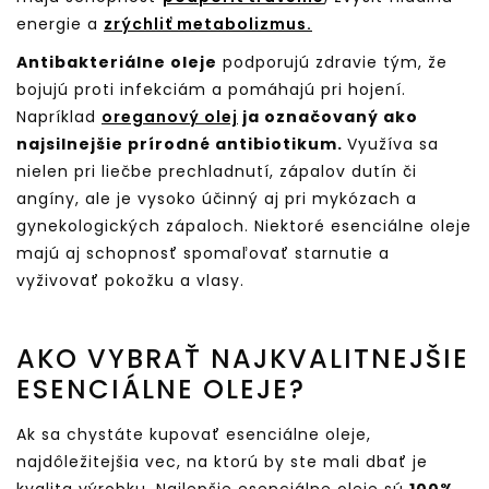
energie a
zrýchliť metabolizmus.
Antibakteriálne oleje
podporujú zdravie tým, že
bojujú proti infekciám a pomáhajú pri hojení.
Napríklad
oreganový olej
ja označovaný ako
najsilnejšie prírodné antibiotikum.
Využíva sa
nielen pri liečbe prechladnutí, zápalov dutín či
angíny, ale je vysoko účinný aj pri mykózach a
gynekologických zápaloch. Niektoré esenciálne oleje
majú aj schopnosť spomaľovať starnutie a
vyživovať pokožku a vlasy.
AKO VYBRAŤ NAJKVALITNEJŠIE
ESENCIÁLNE OLEJE?
Ak sa chystáte kupovať esenciálne oleje,
najdôležitejšia vec, na ktorú by ste mali dbať je