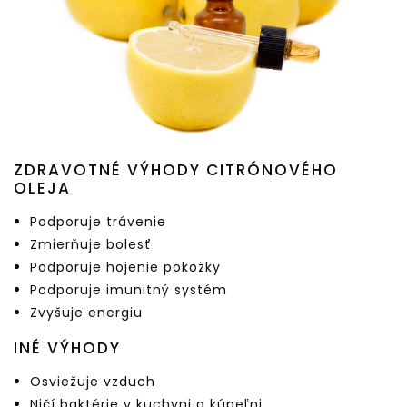
ZDRAVOTNÉ VÝHODY CITRÓNOVÉHO
OLEJA
Podporuje trávenie
Zmierňuje bolesť
Podporuje hojenie pokožky
Podporuje imunitný systém
Zvyšuje energiu
INÉ VÝHODY
Osviežuje vzduch
Ničí baktérie v kuchyni a kúpeľni