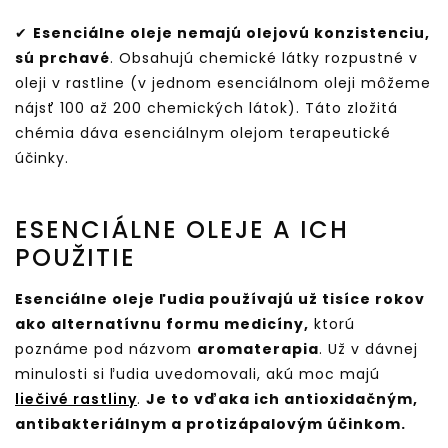
✔
Esenciálne oleje nemajú olejovú konzistenciu,
sú prchavé
. Obsahujú chemické látky rozpustné v
oleji v rastline (v jednom esenciálnom oleji môžeme
nájsť 100 až 200 chemických látok). Táto zložitá
chémia dáva esenciálnym olejom terapeutické
účinky.
ESENCIÁLNE OLEJE A ICH
POUŽITIE
Esenciálne oleje ľudia používajú už tisíce rokov
ako alternatívnu formu medicíny,
ktorú
poznáme pod názvom
aromaterapia
. Už v dávnej
minulosti si ľudia uvedomovali, akú moc majú
liečivé rastliny
.
Je to vďaka ich antioxidačným,
antibakteriálnym a protizápalovým účinkom.