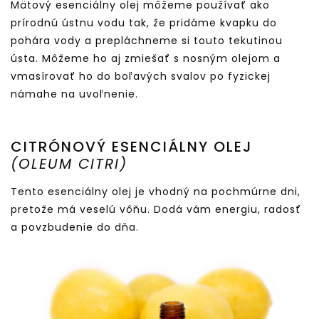
Mätový esenciálny olej môžeme používať ako
prírodnú ústnu vodu tak, že pridáme kvapku do
pohára vody a prepláchneme si touto tekutinou
ústa. Môžeme ho aj zmiešať s nosným olejom a
vmasírovať ho do boľavých svalov po fyzickej
námahe na uvoľnenie.
CITRÓNOVÝ ESENCIÁLNY OLEJ
(OLEUM CITRI)
Tento esenciálny olej je vhodný na pochmúrne dni,
pretože má veselú vôňu. Dodá vám energiu, radosť
a povzbudenie do dňa.