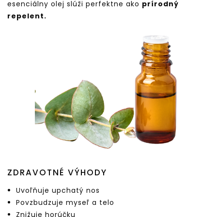
esenciálny olej slúži perfektne ako
prírodný
repelent.
ZDRAVOTNÉ VÝHODY
Uvoľňuje upchatý nos
Povzbudzuje myseľ a telo
Znižuje horúčku