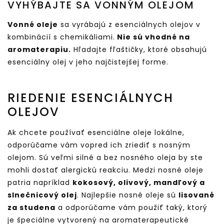
VYHÝBAJTE SA VONNÝM OLEJOM
Vonné oleje
sa vyrábajú z esenciálnych olejov v
kombinácií s chemikáliami.
Nie sú vhodné na
aromaterapiu.
Hľadajte fľaštičky, ktoré obsahujú
esenciálny olej v jeho najčistejšej forme.
RIEDENIE ESENCIÁLNYCH
OLEJOV
Ak chcete používať esenciálne oleje lokálne,
odporúčame vám vopred ich zriediť s nosným
olejom. Sú veľmi silné a bez nosného oleja by ste
mohli dostať alergickú reakciu. Medzi nosné oleje
patria napríklad
kokosový, olivový, mandľový a
slnečnicový olej
. Najlepšie nosné oleje sú
lisované
za studena
a odporúčame vám použiť taký, ktorý
je špeciálne vytvorený na aromaterapeutické