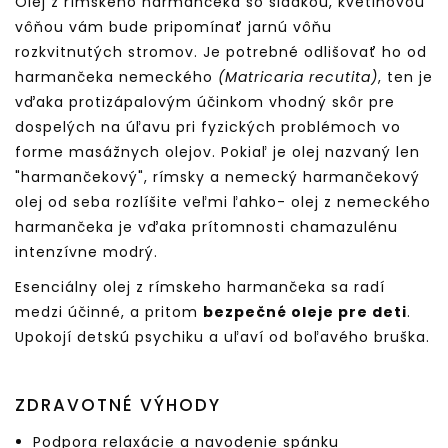
Olej z rímskeho harmančeka so sladkou, kvetinovou
vôňou vám bude pripomínať jarnú vôňu
rozkvitnutých stromov. Je potrebné odlišovať ho od
harmančeka nemeckého
(Matricaria recutita)
, ten je
vďaka protizápalovým účinkom vhodný skôr pre
dospelých na úľavu pri fyzických problémoch vo
forme masážnych olejov. Pokiaľ je olej nazvaný len
"harmančekový", rímsky a nemecký harmančekový
olej od seba rozlíšite veľmi ľahko- olej z nemeckého
harmančeka je vďaka prítomnosti chamazulénu
intenzívne modrý.
Esenciálny olej z rímskeho harmančeka sa radí
medzi účinné, a pritom
bezpečné oleje pre deti
.
Upokojí detskú psychiku a uľaví od boľavého bruška.
ZDRAVOTNÉ VÝHODY
Podpora relaxácie a navodenie spánku