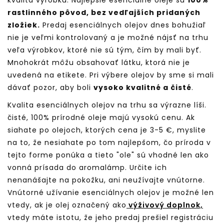
kvalita výrobku. Najlepšie esenciálne oleje sú
100%
rastlinného pôvod, bez vedľajších pridaných
zložiek.
Predaj esenciálnych olejov dnes bohužiaľ
nie je veľmi kontrolovaný a je možné nájsť na trhu
veľa výrobkov, ktoré nie sú tým, čím by mali byť.
Mnohokrát môžu obsahovať látku, ktorá nie je
uvedená na etikete. Pri výbere olejov by sme si mali
dávať pozor, aby boli
vysoko kvalitné a čisté
.
Kvalita esenciálnych olejov na trhu sa výrazne líši.
čisté, 100% prírodné oleje majú vysokú cenu. Ak
siahate po olejoch, ktorých cena je 3-5 €, myslite
na to, že nesiahate po tom najlepšom, čo príroda v
tejto forme ponúka a tieto "ole" sú vhodné len ako
vonná prísada do aromalámp. Určite ich
nenanášajte na pokožku, ani neužívajte vnútorne.
Vnútorné užívanie esenciálnych olejov je možné len
vtedy, ak je olej označený ako
výživový doplnok,
vtedy máte istotu, že jeho predaj prešiel registráciu