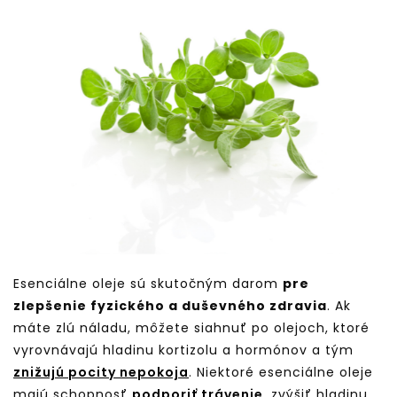
Esenciálne oleje sú skutočným darom
pre
zlepšenie fyzického a duševného zdravia
. Ak
máte zlú náladu, môžete siahnuť po olejoch, ktoré
vyrovnávajú hladinu kortizolu a hormónov a tým
znižujú pocity nepokoja
. Niektoré esenciálne oleje
majú schopnosť
podporiť trávenie
, zvýšiť hladinu