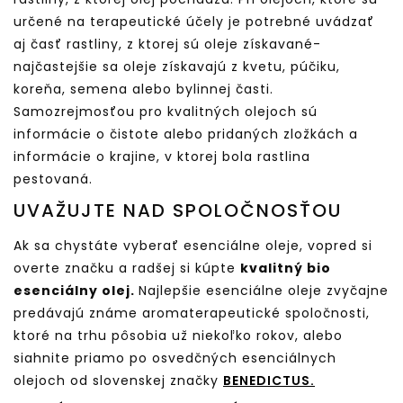
určené na terapeutické účely je potrebné uvádzať
aj časť rastliny, z ktorej sú oleje získavané-
najčastejšie sa oleje získavajú z kvetu, púčiku,
koreňa, semena alebo bylinnej časti.
Samozrejmosťou pro kvalitných olejoch sú
informácie o čistote alebo pridaných zložkách a
informácie o krajine, v ktorej bola rastlina
pestovaná.
UVAŽUJTE NAD SPOLOČNOSŤOU
Ak sa chystáte vyberať esenciálne oleje, vopred si
overte značku a radšej si kúpte
kvalitný bio
esenciálny olej.
Najlepšie esenciálne oleje zvyčajne
predávajú známe aromaterapeutické spoločnosti,
ktoré na trhu pôsobia už niekoľko rokov, alebo
siahnite priamo po osvedčných esenciálnych
olejoch od slovenskej značky
BENEDICTUS.