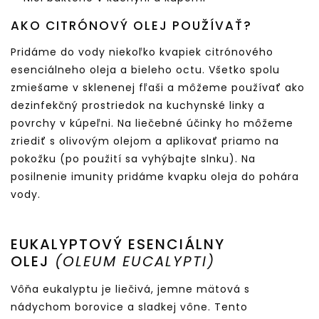
AKO CITRÓNOVÝ OLEJ POUŽÍVAŤ?
Pridáme do vody niekoľko kvapiek citrónového
esenciálneho oleja a bieleho octu. Všetko spolu
zmiešame v sklenenej fľaši a môžeme používať ako
dezinfekčný prostriedok na kuchynské linky a
povrchy v kúpeľni. Na liečebné účinky ho môžeme
zriediť s olivovým olejom a aplikovať priamo na
pokožku (po použití sa vyhýbajte slnku). Na
posilnenie imunity pridáme kvapku oleja do pohára
vody.
EUKALYPTOVÝ ESENCIÁLNY
OLEJ
(OLEUM EUCALYPTI)
Vôňa eukalyptu je liečivá, jemne mätová s
nádychom borovice a sladkej vône. Tento