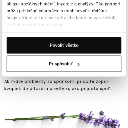
ZDRAVOTNÉ VÝHODY LEVANDUĽOVÉHO
oblasti sociálnych médií, inzercie a analýzy. Títo partneri
OLEJA
môžu príslušné informácie skombinovať s ďalšími
Vytvára pocit pokoja a bojuje proti nervovému
údajmi, ktoré ste im poskytli alebo ktoré od vás získali,
napätiu
keď ste používali ich služby.
Čistí a upokojuje drobné podráždenia pokožky
Úrychluje proces hojenia a zmierňuje bolesti
Zlepšuje trávenie
Povoliť všetko
AKO LEVANDULOVÝ OLEJ POUŽÍVAŤ?
Prispôsobiť
Tento esenciálny olej môžeme bezpečne aplikovať
priamo na pokožku aj bez riedenia s nosným olejom.
Ak máte problémy so spánkom, pridajte zopár
kvapiek do difuzéra predtým, ako pôjdete spať.