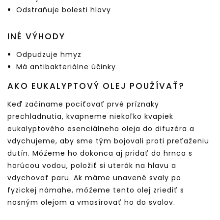
Odstraňuje bolesti hlavy
INÉ VÝHODY
Odpudzuje hmyz
Má antibakteriálne účinky
AKO EUKALYPTOVÝ OLEJ POUŽÍVAŤ?
Keď začíname pociťovať prvé príznaky
prechladnutia, kvapneme niekoľko kvapiek
eukalyptového esenciálneho oleja do difuzéra a
vdychujeme, aby sme tým bojovali proti preťaženiu
dutín. Môžeme ho dokonca aj pridať do hrnca s
horúcou vodou, položiť si uterák na hlavu a
vdychovať paru. Ak máme unavené svaly po
fyzickej námahe, môžeme tento olej zriediť s
nosným olejom a vmasírovať ho do svalov.