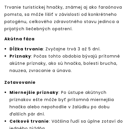
Trvanie turistickej hnačky, známej aj ako faraónova
pomsta, sa môže líšiť v závislosti od konkrétneho
patogénu, celkového zdravotného stavu jedinca a
prijatých liečebných opatrení.
Akútna fáza
Dĺžka trvania
: Zvyčajne trvá 3 až 5 dní.
Príznaky
: Počas tohto obdobia bývajú prítomné
akútne príznaky, ako sú hnačka, bolesti brucha,
nauzea, zvracanie a únava.
Zotavovanie
Miernejšie príznaky
: Po ústupe akútnych
príznakov ešte môže byť prítomná miernejšia
hnačka alebo nepohodlie v žalúdku po dobu
ďalších pár dní.
Celkové trvanie
: Väčšina ľudí sa úplne zotaví do
jedného týždňa.