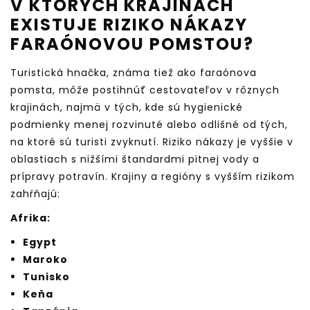
V KTORÝCH KRAJINÁCH
EXISTUJE RIZIKO NÁKAZY
FARAÓNOVOU POMSTOU?
Turistická hnačka, známa tiež ako faraónova
pomsta, môže postihnúť cestovateľov v rôznych
krajinách, najmä v tých, kde sú hygienické
podmienky menej rozvinuté alebo odlišné od tých,
na ktoré sú turisti zvyknutí. Riziko nákazy je vyššie v
oblastiach s nižšími štandardmi pitnej vody a
prípravy potravín. Krajiny a regióny s vyšším rizikom
zahŕňajú:
Afrika:
Egypt
Maroko
Tunisko
Keňa