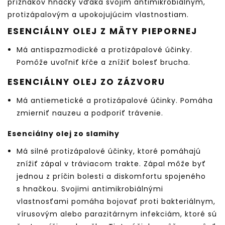
príznakov hnačky vďaka svojim antimikrobiálnym,
protizápalovým a upokojujúcim vlastnostiam.
ESENCIÁLNY OLEJ Z MÄTY PIEPORNEJ
Má antispazmodické a protizápalové účinky.
Pomôže uvoľniť kŕče a znížiť bolesť brucha.
ESENCIÁLNY OLEJ ZO ZÁZVORU
Má antiemetické a protizápalové účinky. Pomáha
zmierniť nauzeu a podporiť trávenie.
Esenciálny olej zo slamihy
Má silné protizápalové účinky, ktoré pomáhajú
znížiť zápal v tráviacom trakte. Zápal môže byť
jednou z príčin bolesti a diskomfortu spojeného
s hnačkou. Svojimi antimikrobiálnými
vlastnosťami pomáha bojovať proti bakteriálnym,
vírusovým alebo parazitárnym infekciám, ktoré sú