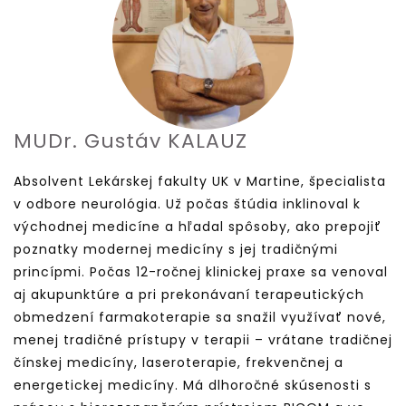
MUDr. Gustáv KALAUZ
Absolvent Lekárskej fakulty UK v Martine, špecialista
v odbore neurológia. Už počas štúdia inklinoval k
východnej medicíne a hľadal spôsoby, ako prepojiť
poznatky modernej medicíny s jej tradičnými
princípmi. Počas 12-ročnej klinickej praxe sa venoval
aj akupunktúre a pri prekonávaní terapeutických
obmedzení farmakoterapie sa snažil využívať nové,
menej tradičné prístupy v terapii – vrátane tradičnej
čínskej medicíny, laseroterapie, frekvenčnej a
energetickej medicíny. Má dlhoročné skúsenosti s