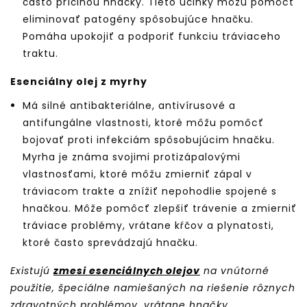
často príčinou hnačky. Tieto účinky môžu pomôcť
eliminovať patogény spôsobujúce hnačku.
Pomáha upokojiť a podporiť funkciu tráviaceho
traktu.
Esenciálny olej z myrhy
Má silné antibakteriálne, antivírusové a
antifungálne vlastnosti, ktoré môžu pomôcť
bojovať proti infekciám spôsobujúcim hnačku.
Myrha je známa svojimi protizápalovými
vlastnosťami, ktoré môžu zmierniť zápal v
tráviacom trakte a znížiť nepohodlie spojené s
hnačkou. Môže pomôcť zlepšiť trávenie a zmierniť
tráviace problémy, vrátane kŕčov a plynatosti,
ktoré často sprevádzajú hnačku.
Existujú
zmesi esenciálnych olejov
na vnútorné
použitie, špeciálne namiešaných na riešenie rôznych
zdravotných problémov, vrátane hnačky.