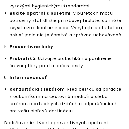
vysokými hygienickými štandardmi.
Buďte opatrní s bufetmi
: V bufetoch môžu
potraviny stáť dlhšie pri izbovej teplote, čo môže
zvýšiť riziko kontaminácie. Vyhýbajte sa bufetom,
pokiaľ jedlo nie je čerstvé a správne uchovávané.
Preventívne lieky
Probiotiká
: Užívajte probiotiká na posilnenie
črevnej flóry pred a počas cesty.
Informovanosť
Konzultácia s lekárom
: Pred cestou sa poraďte
s odborníkom na cestovnú medicínu alebo
lekárom o aktuálnych rizikách a odporúčaniach
pre vašu cieľovú destináciu.
Dodržiavaním týchto preventívnych opatrení