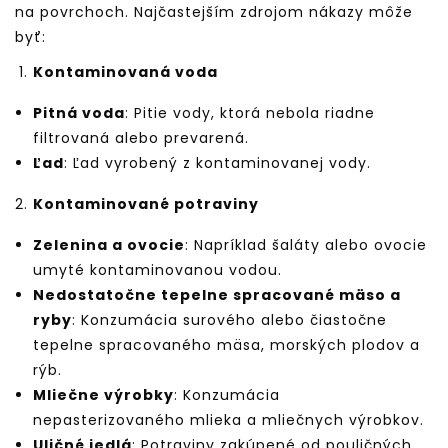
na povrchoch. Najčastejším zdrojom nákazy môže
byť:
Kontaminovaná voda
Pitná voda
: Pitie vody, ktorá nebola riadne
filtrovaná alebo prevarená.
Ľad
: Ľad vyrobený z kontaminovanej vody.
Kontaminované potraviny
Zelenina a ovocie
: Napríklad šaláty alebo ovocie
umyté kontaminovanou vodou.
Nedostatočne tepelne spracované mäso a
ryby
: Konzumácia surového alebo čiastočne
tepelne spracovaného mäsa, morských plodov a
rýb.
Mliečne výrobky
: Konzumácia
nepasterizovaného mlieka a mliečnych výrobkov.
Uličné jedlá
: Potraviny zakúpené od pouličných