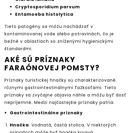
Cryptosporidium parvum
Entamoeba histolytica
Tieto patogény sa môžu nachádzať v
kontaminovanej vode alebo potravinách, čo je
bežné v oblastiach so zníženými hygienickými
štandardmi.
AKÉ SÚ PRÍZNAKY
FARAÓNOVEJ POMSTY?
Príznaky turistickej hnačky sú charakterizované
rôznymi gastrointestinálnymi ťažkosťami. Tieto
príznaky sa zvyčajne objavia náhle a môžu byť dosť
nepríjemné. Medzi najčastejšie príznaky patria:
Gastrointestinálne príznaky
Hnačka
: Vodnatá, častá stolica. V niektorých
prípadoch môže byť hnačka krvavá.