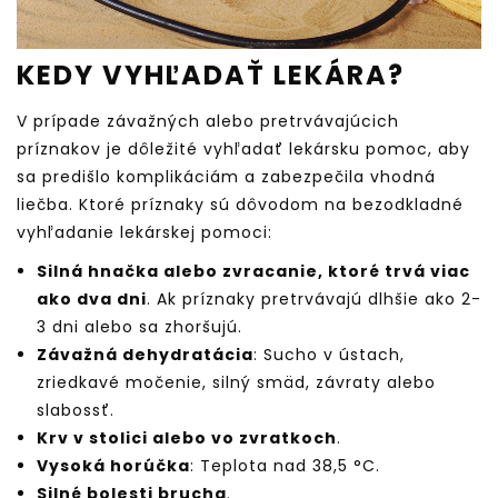
KEDY VYHĽADAŤ LEKÁRA?
V prípade závažných alebo pretrvávajúcich
príznakov je dôležité vyhľadať lekársku pomoc, aby
sa predišlo komplikáciám a zabezpečila vhodná
liečba. Ktoré príznaky sú dôvodom na bezodkladné
vyhľadanie lekárskej pomoci:
Silná hnačka alebo zvracanie, ktoré trvá viac
ako dva dni
. Ak príznaky pretrvávajú dlhšie ako 2-
3 dni alebo sa zhoršujú.
Závažná dehydratácia
: Sucho v ústach,
zriedkavé močenie, silný smäd, závraty alebo
slabossť.
Krv v stolici alebo vo zvratkoch
.
Vysoká horúčka
: Teplota nad 38,5 °C.
Silné bolesti brucha
.