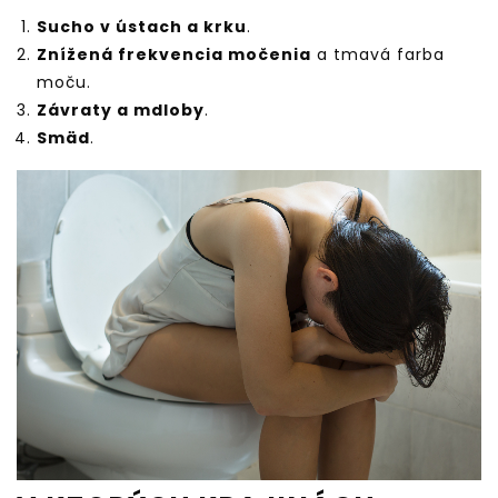
Sucho v ústach a krku
.
Znížená frekvencia močenia
a tmavá farba
moču.
Závraty a mdloby
.
Smäd
.