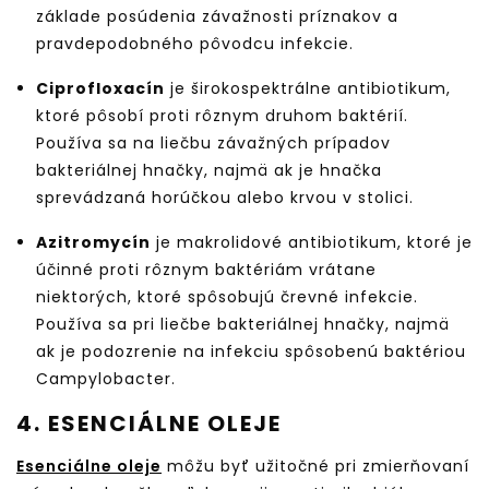
základe posúdenia závažnosti príznakov a
pravdepodobného pôvodcu infekcie.
Ciprofloxacín
je širokospektrálne antibiotikum,
ktoré pôsobí proti rôznym druhom baktérií.
Používa sa na liečbu závažných prípadov
bakteriálnej hnačky, najmä ak je hnačka
sprevádzaná horúčkou alebo krvou v stolici.
Azitromycín
je makrolidové antibiotikum, ktoré je
účinné proti rôznym baktériám vrátane
niektorých, ktoré spôsobujú črevné infekcie.
Používa sa pri liečbe bakteriálnej hnačky, najmä
ak je podozrenie na infekciu spôsobenú baktériou
Campylobacter.
4. ESENCIÁLNE OLEJE
Esenciálne oleje
môžu byť užitočné pri zmierňovaní