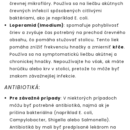
črevnej mikroflóry. Používa sa na liečbu akútnych
črevných infekcií spôsobených citlivými
baktériami, ako je napríklad E. coli.
Loperamid (Imodium)
: spomaľuje pohyblivosť
čriev a zvyšuje čas potrebný na prechod črevného
obsahu, čo pomáha stužovať stolicu. Tento liek
pomáha znížiť frekvenciu hnačky a zmierniť
kŕče
.
Používa sa na symptomatickú liečbu akútnej a
chronickej hnačky. Nepoužívajte ho však, ak máte
horúčku alebo krv v stolici, pretože to môže byť
znakom závažnejšej infekcie.
ANTIBIOTIKÁ:
Pre závažné prípady
: V niektorých prípadoch
môžu byť potrebné antibiotiká, najmä ak je
príčina bakteriálna (napríklad E. coli,
Campylobacter, Shigella alebo Salmonella).
Antibiotiká by mali byť predpísané lekárom na