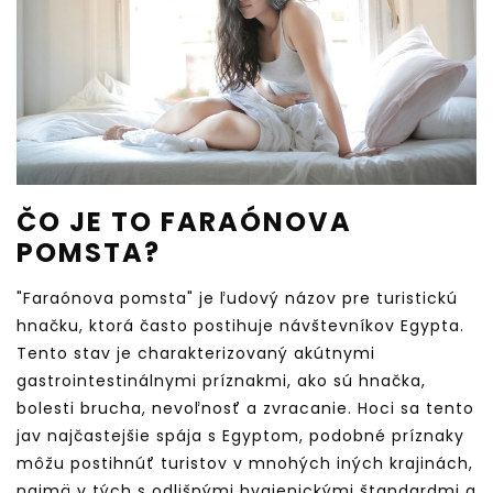
ČO JE TO FARAÓNOVA
POMSTA?
"Faraónova pomsta" je ľudový názov pre turistickú
hnačku, ktorá často postihuje návštevníkov Egypta.
Tento stav je charakterizovaný akútnymi
gastrointestinálnymi príznakmi, ako sú hnačka,
bolesti brucha, nevoľnosť a zvracanie. Hoci sa tento
jav najčastejšie spája s Egyptom, podobné príznaky
môžu postihnúť turistov v mnohých iných krajinách,
najmä v tých s odlišnými hygienickými štandardmi a