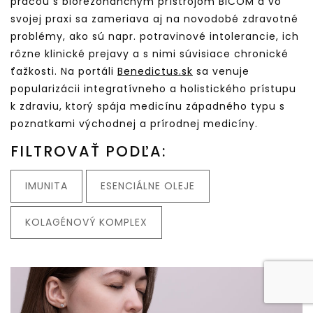
prácou s biorezonančným prístrojom BICOM a vo
svojej praxi sa zameriava aj na novodobé zdravotné
problémy, ako sú napr. potravinové intolerancie, ich
rôzne klinické prejavy a s nimi súvisiace chronické
ťažkosti. Na portáli
Benedictus.sk
sa venuje
popularizácii integratívneho a holistického prístupu
k zdraviu, ktorý spája medicínu západného typu s
poznatkami východnej a prírodnej medicíny.
FILTROVAŤ PODĽA:
IMUNITA
ESENCIÁLNE OLEJE
KOLAGÉNOVÝ KOMPLEX