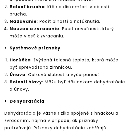
Bolesť brucha
: Kŕče a diskomfort v oblasti
brucha.
Nadúvanie
: Pocit plnosti a nafúknutia.
Nauzea a zvracanie
: Pocit nevoľnosti, ktorý
môže viesť k zvracaniu.
Systémové príznaky
Horúčka
: Zvýšená telesná teplota, ktorá môže
byť sprevádzaná zimnicou.
Únava
: Celková slabosť a vyčerpanosť.
Bolesti hlavy
: Môžu byť dôsledkom dehydratácie
a únavy.
Dehydratácia
Dehydratácia je vážne riziko spojené s hnačkou a
zvracaním, najmä v prípade, ak príznaky
pretrvávajú. Príznaky dehydratácie zahŕňajú: