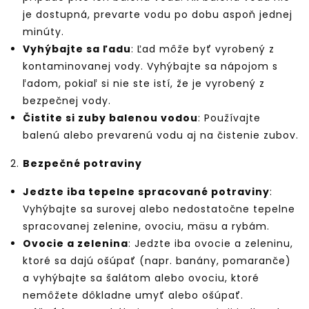
je dostupná, prevarte vodu po dobu aspoň jednej
minúty.
Vyhýbajte sa ľadu
: Ľad môže byť vyrobený z
kontaminovanej vody. Vyhýbajte sa nápojom s
ľadom, pokiaľ si nie ste istí, že je vyrobený z
bezpečnej vody.
Čistite si zuby balenou vodou
: Používajte
balenú alebo prevarenú vodu aj na čistenie zubov.
Bezpečné potraviny
Jedzte iba tepelne spracované potraviny
:
Vyhýbajte sa surovej alebo nedostatočne tepelne
spracovanej zelenine, ovociu, mäsu a rybám.
Ovocie a zelenina
: Jedzte iba ovocie a zeleninu,
ktoré sa dajú ošúpať (napr. banány, pomaranče)
a vyhýbajte sa šalátom alebo ovociu, ktoré
nemôžete dôkladne umyť alebo ošúpať.