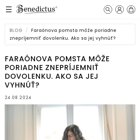
Prihláseni
Košík
Vyhľadávanie
BLOG
Faraónova pomsta môže poriadne
znepríjemniť dovolenku. Ako sa jej vyhnúť?
FARAÓNOVA POMSTA MÔŽE
PORIADNE ZNEPRÍJEMNIŤ
DOVOLENKU. AKO SA JEJ
VYHNÚŤ?
24.08.2024