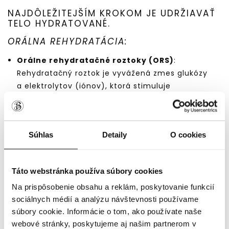
NAJDÔLEŽITEJŠÍM KROKOM JE UDRŽIAVAŤ
TELO HYDRATOVANÉ.
ORÁLNA REHYDRATÁCIA:
Orálne rehydratačné roztoky (ORS)
:
Rehydratačný roztok je vyvážená zmes glukózy
a elektrolytov (iónov), ktorá stimuluje
vstrebávanie tekutín, a tak pôsobí proti
dehydratácií organizmu a rozvoju metabolickej
acidózy. ORS obsahujú optimálny pomer solí a
Súhlas
Detaily
O cookies
cukrov na efektívne doplnenie stratených
elektrolytov. Sú dostupné v lekárňach a možno
ich pripraviť aj doma rozpustením špeciálnych
Táto webstránka používa súbory cookies
práškov v čistej vode. Existujú aj špeciálne ORS
Na prispôsobenie obsahu a reklám, poskytovanie funkcií
pre deti.
sociálnych médií a analýzu návštevnosti používame
Domáci rehydratačný roztok
: Ak nemáte
súbory cookie. Informácie o tom, ako používate naše
prístup k ORS, môžete zmiešať 1 liter prevarenej
webové stránky, poskytujeme aj našim partnerom v
vody, šťavu z pomaranča/citróna/grepu, 4