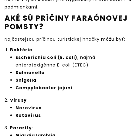
podmienkami.
AKÉ SÚ PRÍČINY FARAÓNOVEJ
POMSTY?
Najčastejšou príčinou turistickej hnačky môžu byť:
Baktérie
:
Escherichia coli (E. coli)
, najmä
enterotoxigénne E. coli (ETEC)
Salmonella
Shigella
Campylobacter jejuni
Vírusy
:
Norovírus
Rotavírus
Parazity
:
Giardia lamblia