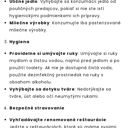
Uličné jedlo
: Vyhýbajte sa konzumácii jedla od
pouličných predajcov, pokiaľ si nie ste istí
hygienickými podmienkami ich prípravy.
Mliečne výrobky
: Konzumujte iba pasterizované
mliečne výrobky.
Hygiena
Pravidelne si umývajte ruky
: Umývajte si ruky
mydlom a čistou vodou, najmä pred jedlom a po
použití toalety. Ak nie je dostupná čistá voda,
použite dezinfekčný prostriedok na ruky s
obsahom alkoholu.
Vyhýbajte sa dotyku tváre
: Nedotýkajte sa
tváre, úst alebo očí neumytými rukami.
Bezpečné stravovanie
Vyhľadávajte renomované reštaurácie
:
Jedzte v reštauráciách, ktoré sú známe svojimi