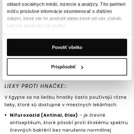
oblasti sociálnych médií, inzercie a analýzy. Títo partneri
kávové lyžičky cukru a 0,5 až 1 kávovú lyžičku soli.
môžu príslušné informácie skombinovať s ďalšími
2. DIÉTA
údajmi, ktoré ste im poskytli alebo ktoré od vás získali,
keď ste používali ich služby.
JEMNÉ, ĽAHKO STRÁVITEĽNÉ POTRAVINY:
Hovädzí alebo slepačí vývar, sušienky, varená
Povoliť všetko
zelenina, ryža, kuracie mäso bez kože. Vyhýbajte
sa mastným, koreneným jedlám a mliečnym
výrobkom.
Prispôsobiť
3. LIEKY
LIEKY PROTI HNAČKE::
V Egypte sa na liečbu hnačky často používajú rôzne
lieky, ktoré sú dostupné v miestnych lekárňach.
Nifuroxazid (Antinal, Diax)
- je črevné
antiseptikum, ktoré pôsobí proti širokému spektru
črevných baktérií bez narušenia normálnej