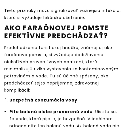
Tieto príznaky môžu signalizovať vážnejšiu infekciu,
ktorá si vyžaduje lekárske ošetrenie.
AKO FARAÓNOVEJ POMSTE
EFEKTÍVNE PREDCHÁDZAŤ?
Predchádzanie turistickej hnačke, známej aj ako
faraónova pomsta, si vyžaduje dodržiavanie
niekoľkých preventívnych opatrení, ktoré
minimalizujú riziko vystavenia sa kontaminovaným
potravinám a vode. Tu sú účinné spôsoby, ako
predchádzať tejto nepríjemnej zdravotnej
komplikácii:
Bezpečná konzumácia vody
Pite balenú alebo prevarenú vodu
: Uistite sa,
že voda, ktorú pijete, je bezpečná. V ideálnom
prípade pite len balenú vodu. Ak balená voda nie