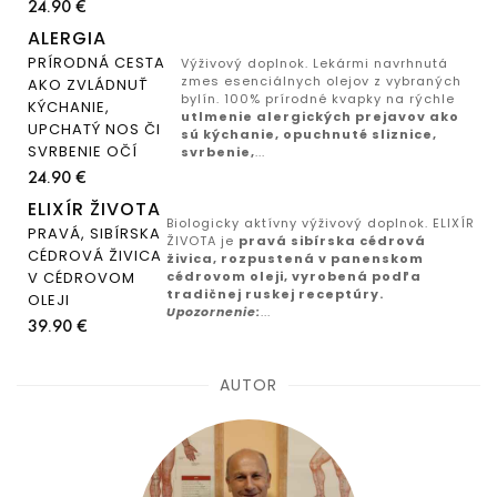
24.90 €
ALERGIA
PRÍRODNÁ CESTA
Výživový doplnok. Lekármi navrhnutá
zmes esenciálnych olejov z vybraných
AKO ZVLÁDNUŤ
bylín. 100% prírodné kvapky na rýchle
KÝCHANIE,
utlmenie alergických prejavov ako
UPCHATÝ NOS ČI
sú kýchanie, opuchnuté sliznice,
SVRBENIE OČÍ
svrbenie,
...
24.90 €
ELIXÍR ŽIVOTA
Biologicky aktívny výživový doplnok. ELIXÍR
PRAVÁ, SIBÍRSKA
ŽIVOTA je
pravá sibírska cédrová
CÉDROVÁ ŽIVICA
živica, rozpustená v panenskom
V CÉDROVOM
cédrovom oleji, vyrobená podľa
tradičnej ruskej receptúry.
OLEJI
Upozornenie:
...
39.90 €
AUTOR