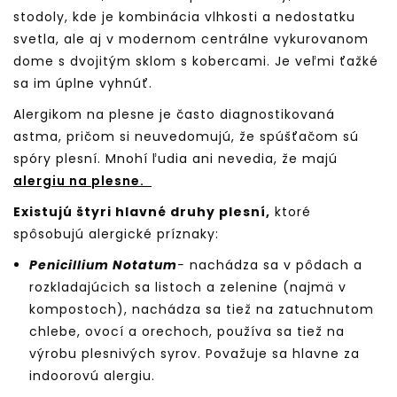
stodoly, kde je kombinácia vlhkosti a nedostatku
svetla, ale aj v modernom centrálne vykurovanom
dome s dvojitým sklom s kobercami. Je veľmi ťažké
sa im úplne vyhnúť.
Alergikom na plesne je často diagnostikovaná
astma, pričom si neuvedomujú, že spúšťačom sú
spóry plesní. Mnohí ľudia ani nevedia, že majú
alergiu na plesne.
Existujú štyri hlavné druhy plesní,
ktoré
spôsobujú alergické príznaky:
Penicillium Notatum
-
nachádza sa v pôdach a
rozkladajúcich sa listoch a zelenine (najmä v
kompostoch), nachádza sa tiež na zatuchnutom
chlebe, ovocí a orechoch, používa sa tiež na
výrobu plesnivých syrov. Považuje sa hlavne za
indoorovú alergiu.