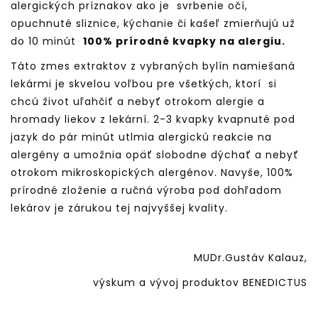
alergických príznakov ako je svrbenie očí,
opuchnuté sliznice, kýchanie či kašeľ zmierňujú už
do 10 minút
100% prírodné kvapky na alergiu.
Táto zmes extraktov z vybraných bylín namiešaná
lekármi je skvelou voľbou pre všetkých, ktorí si
chcú život uľahčiť a nebyť otrokom alergie a
hromady liekov z lekární. 2-3 kvapky kvapnuté pod
jazyk do pár minút utlmia alergickú reakcie na
alergény a umožnia opäť slobodne dýchať a nebyť
otrokom mikroskopických alergénov. Navyše, 100%
prírodné zloženie a ručná výroba pod dohľadom
lekárov je zárukou tej najvyššej kvality.
MUDr.Gustáv Kalauz,
výskum a vývoj produktov BENEDICTUS