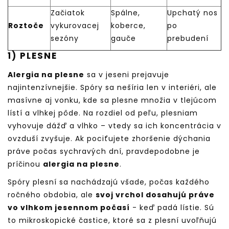
Začiatok
Spálne,
Upchatý nos
Roztoče
vykurovacej
koberce,
po
sezóny
gauče
prebudení
1) PLESNE
Alergia na plesne
sa v jeseni prejavuje
najintenzívnejšie. Spóry sa nešíria len v interiéri, ale
masívne aj vonku, kde sa plesne množia v tlejúcom
lístí a vlhkej pôde. Na rozdiel od peľu, plesniam
vyhovuje dážď a vlhko – vtedy sa ich koncentrácia v
ovzduší zvyšuje. Ak pociťujete zhoršenie dýchania
práve počas sychravých dní, pravdepodobne je
príčinou
alergia na plesne
.
Spóry plesní sa nachádzajú všade, počas každého
ročného obdobia, ale
svoj vrchol dosahujú práve
vo vlhkom jesennom počasí
- keď padá lístie. Sú
to mikroskopické častice, ktoré sa z plesní uvoľňujú