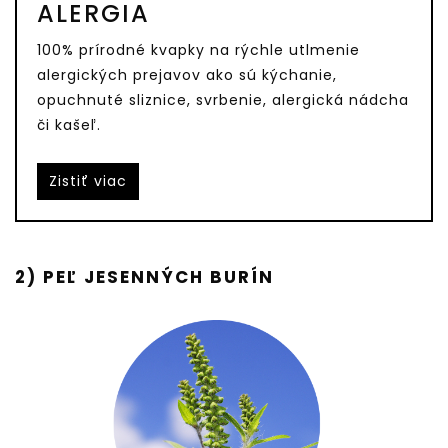
ALERGIA
100% prírodné kvapky na rýchle utlmenie
alergických prejavov ako sú kýchanie,
opuchnuté sliznice, svrbenie, alergická nádcha
či kašeľ.
Zistiť viac
2) PEĽ JESENNÝCH BURÍN