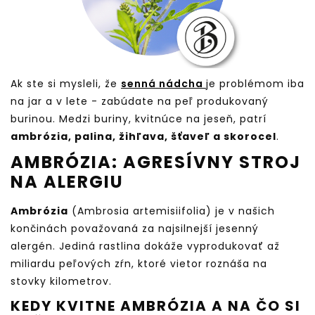
Ak ste si mysleli, že
senná nádcha
je problémom iba
na jar a v lete - zabúdate na peľ produkovaný
burinou. Medzi buriny, kvitnúce na jeseň, patrí
ambrózia, palina, žihľava, šťaveľ a skorocel
.
AMBRÓZIA: AGRESÍVNY STROJ
NA ALERGIU
Ambrózia
(Ambrosia artemisiifolia) je v našich
končinách považovaná za najsilnejší jesenný
alergén. Jediná rastlina dokáže vyprodukovať až
miliardu peľových zŕn, ktoré vietor roznáša na
stovky kilometrov.
KEDY KVITNE AMBRÓZIA A NA ČO SI