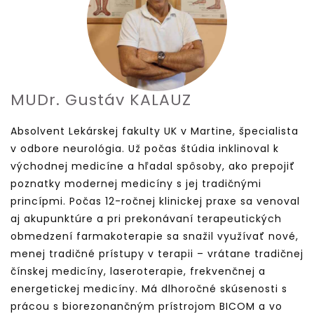
MUDr. Gustáv KALAUZ
Absolvent Lekárskej fakulty UK v Martine, špecialista
v odbore neurológia. Už počas štúdia inklinoval k
východnej medicíne a hľadal spôsoby, ako prepojiť
poznatky modernej medicíny s jej tradičnými
princípmi. Počas 12-ročnej klinickej praxe sa venoval
aj akupunktúre a pri prekonávaní terapeutických
obmedzení farmakoterapie sa snažil využívať nové,
menej tradičné prístupy v terapii – vrátane tradičnej
čínskej medicíny, laseroterapie, frekvenčnej a
energetickej medicíny. Má dlhoročné skúsenosti s
prácou s biorezonančným prístrojom BICOM a vo