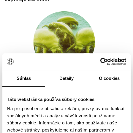
Súhlas
Detaily
O cookies
Roztoče z domáceho prachu sú drobné
mikroorganizmy, ktoré sa živia z odumretých
Táto webstránka používa súbory cookies
šupiniek ľudskej pokožky nachádzajúcich sa
v posteľnej bielizni, kobercoch a pod. V skutočnosti
Na prispôsobenie obsahu a reklám, poskytovanie funkcií
to, čo u ľudí vyvoláva alergie, je bielkovina z ich
sociálnych médií a analýzu návštevnosti používame
exkrementov.
Darí sa im najmä vo vlhkom
súbory cookie. Informácie o tom, ako používate naše
vnútornom prostredí - najmä v posteľnej bielizni,
webové stránky, poskytujeme aj našim partnerom v