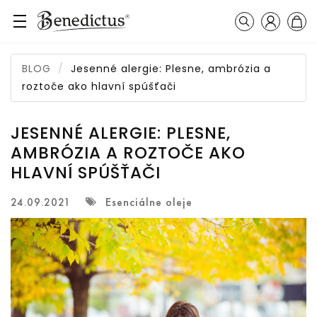
Prihláseni
Košík
Vyhľadávanie
BLOG
Jesenné alergie: Plesne, ambrózia a
roztoče ako hlavní spúšťači
JESENNÉ ALERGIE: PLESNE,
AMBRÓZIA A ROZTOČE AKO
HLAVNÍ SPÚŠŤAČI
Esenciálne oleje
24.09.2021