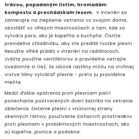
trávou, popadaným lístím, hromadám
kompostu a prechádzkam lesom.
V interiéri sa
zamerajte na zlepšenie vetrania vo svojom dome,
obzvlášť vo vlhkých miestnostiach a tam, kde sa
vytvára para, ako je kúpeľňa a kuchyňa. Čistite
pravidelne chladničku, aby ste predišli tvorbe plesní.
Nesušte vlhké prádlo v interiéri na radiátoroch,
zvážte použitie ventilátorov a pravidelne vetrajte.
Uvedomte si tiež, že izbové rastliny môžu na vrchnej
vrstve hliny vytvárať plesne - preto ju pravidelne
meňte.
Medzi ďalšie opatrenia proti plesniam patrí
ponechanie pootvorených dverí šatníka na vetranie
oblečenia, čistenie plesní z vnútornej strany
okenných rámov, používanie čistiacich prostriedkov
proti plesniam v problémových miestnostiach, ako
sú kúpeľne, pivnice a podobne.