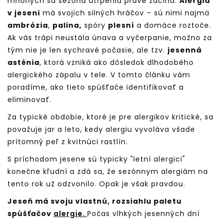
mnohých sa sezóna utrpenia práve začína.
Alergia
v jeseni
má svojich silných hráčov – sú nimi najmä
ambrózia
,
palina,
spóry
plesní
a domáce roztoče.
Ak vás trápi neustála únava a vyčerpanie, možno za
tým nie je len sychravé počasie, ale tzv.
jesenná
asténia
, ktorá vzniká ako dôsledok dlhodobého
alergického zápalu v tele. V tomto článku vám
poradíme, ako tieto spúšťače identifikovať a
eliminovať.
Za typické obdobie, ktoré je pre alergikov kritické, sa
považuje jar a leto, kedy alergiu vyvoláva všade
prítomný peľ z kvitnúci rastlín.
S príchodom jesene sú typicky "letní alergici"
konečne kľudní a zdá sa, že sezónnym alergiám na
tento rok už odzvonilo. Opak je však pravdou.
Jeseň má svoju vlastnú, rozsiahlu paletu
spúšťačov
alergie.
Počas vlhkých jesenných dní