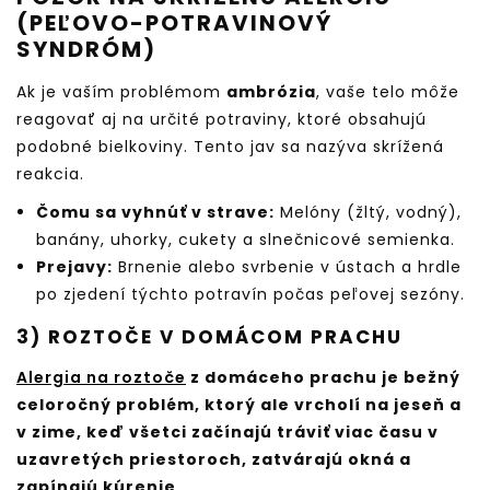
(PEĽOVO-POTRAVINOVÝ
SYNDRÓM)
Ak je vaším problémom
ambrózia
, vaše telo môže
reagovať aj na určité potraviny, ktoré obsahujú
podobné bielkoviny. Tento jav sa nazýva skrížená
reakcia.
Čomu sa vyhnúť v strave:
Melóny (žltý, vodný),
banány, uhorky, cukety a slnečnicové semienka.
Prejavy:
Brnenie alebo svrbenie v ústach a hrdle
po zjedení týchto potravín počas peľovej sezóny.
3) ROZTOČE V DOMÁCOM PRACHU
Alergia na roztoče
z domáceho prachu je bežný
celoročný problém, ktorý ale vrcholí na jeseň a
v zime, keď všetci začínajú tráviť viac času v
uzavretých priestoroch, zatvárajú okná a
zapínajú kúrenie.