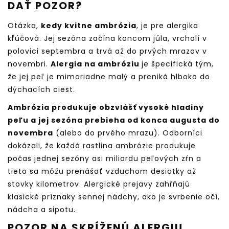
DAŤ POZOR?
Otázka,
kedy kvitne ambrózia
, je pre alergika
kľúčová. Jej sezóna začína koncom júla, vrcholí v
polovici septembra a trvá až do prvých mrazov v
novembri.
Alergia na ambróziu
je špecifická tým,
že jej peľ je mimoriadne malý a preniká hlboko do
dýchacích ciest.
Ambrózia produkuje obzvlášť vysoké hladiny
peľu a jej sezóna prebieha od konca augusta do
novembra
(alebo do prvého mrazu).
Odborníci
dokázali, že každá rastlina ambrózie produkuje
počas jednej sezóny asi miliardu peľových zŕn a
tieto sa môžu prenášať vzduchom desiatky až
stovky kilometrov. Alergické prejavy zahŕňajú
klasické príznaky sennej nádchy, ako je svrbenie očí,
nádcha a sipotu.
POZOR NA SKRÍŽENÚ ALERGIU