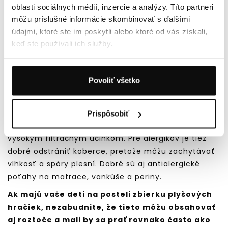
kobercoch a mäkkých častiach nábytku, ako sú
oblasti sociálnych médií, inzercie a analýzy. Títo partneri
kreslá, sedačky a pod. Expozícia môže spôsobiť
môžu príslušné informácie skombinovať s ďalšími
sipot, kašeľ, kýchanie, svrbenie očí a ďalšie
údajmi, ktoré ste im poskytli alebo ktoré od vás získali,
keď ste používali ich služby.
alergické príznaky.
Pri boji proti roztočom je dôležité meniť posteľnú
bielizeň každý týždeň a prať na 60 stupňoch -
Povoliť všetko
praním pri nižších teplotách sa ich nezbavíte.
Miestnosti musia byť dobre vetrané a všetky
povrchy by mali byť viac krát za týždeň utierané
Prispôsobiť
vlhkou utierkou. Pomôcť môžu aj vysávače s
vysokým filtračným účinkom. Pre alergikov je tiež
dobré odstrániť koberce, pretože môžu zachytávať
vlhkosť a spóry plesní. Dobré sú aj antialergické
poťahy na matrace, vankúše a periny.
Ak majú vaše deti na posteli zbierku plyšových
hračiek, nezabudnite, že tieto môžu obsahovať
aj roztoče a mali by sa prať rovnako často ako