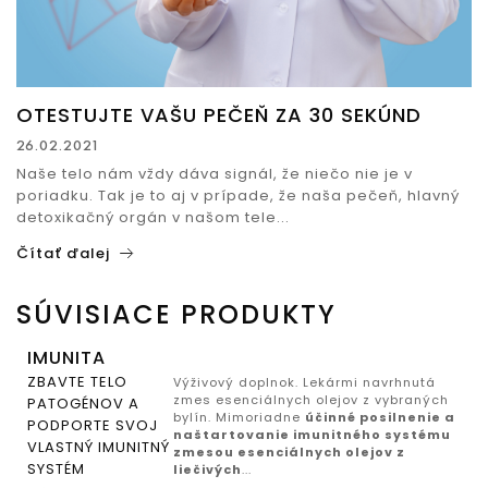
OTESTUJTE VAŠU PEČEŇ ZA 30 SEKÚND
26.02.2021
Naše telo nám vždy dáva signál, že niečo nie je v
poriadku. Tak je to aj v prípade, že naša pečeň, hlavný
detoxikačný orgán v našom tele...
Čítať ďalej
SÚVISIACE PRODUKTY
IMUNITA
ZBAVTE TELO
Výživový doplnok. Lekármi navrhnutá
zmes esenciálnych olejov z vybraných
PATOGÉNOV A
bylín. Mimoriadne
účinné posilnenie a
PODPORTE SVOJ
naštartovanie imunitného systému
VLASTNÝ IMUNITNÝ
zmesou esenciálnych olejov z
SYSTÉM
liečivých
...