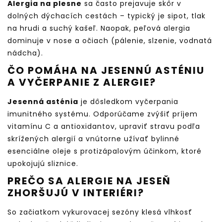
Alergia na plesne
sa často prejavuje skôr v
dolných dýchacích cestách – typický je sipot, tlak
na hrudi a suchý kašeľ. Naopak, peľová alergia
dominuje v nose a očiach (pálenie, slzenie, vodnatá
nádcha).
ČO POMÁHA NA JESENNÚ ASTÉNIU
A VYČERPANIE Z ALERGIE?
Jesenná asténia
je dôsledkom vyčerpania
imunitného systému. Odporúčame zvýšiť príjem
vitamínu C a antioxidantov, upraviť stravu podľa
skrížených alergií a vnútorne užívať bylinné
esenciálne oleje s protizápalovým účinkom, ktoré
upokojujú sliznice.
PREČO SA ALERGIE NA JESEŇ
ZHORŠUJÚ V INTERIÉRI?
So začiatkom vykurovacej sezóny klesá vlhkosť