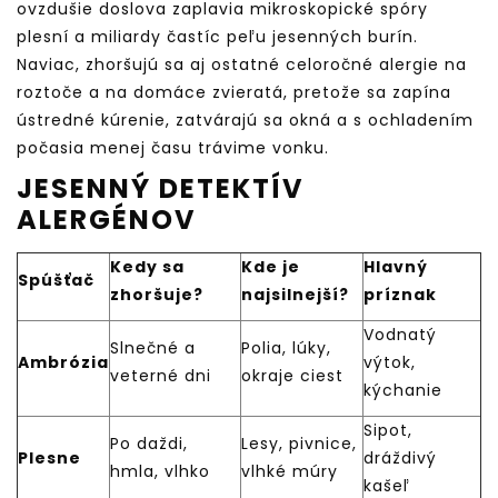
ovzdušie doslova zaplavia mikroskopické spóry
plesní a miliardy častíc peľu jesenných burín.
Naviac, zhoršujú sa aj ostatné celoročné alergie na
roztoče a na domáce zvieratá, pretože sa zapína
ústredné kúrenie, zatvárajú sa okná a s ochladením
počasia menej času trávime vonku.
JESENNÝ DETEKTÍV
ALERGÉNOV
Kedy sa
Kde je
Hlavný
Spúšťač
zhoršuje?
najsilnejší?
príznak
Vodnatý
Slnečné a
Polia, lúky,
Ambrózia
výtok,
veterné dni
okraje ciest
kýchanie
Sipot,
Po daždi,
Lesy, pivnice,
Plesne
dráždivý
hmla, vlhko
vlhké múry
kašeľ