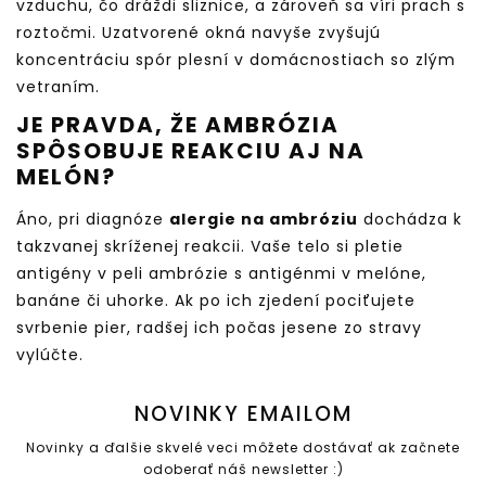
vzduchu, čo dráždi sliznice, a zároveň sa víri prach s
roztočmi. Uzatvorené okná navyše zvyšujú
koncentráciu spór plesní v domácnostiach so zlým
vetraním.
JE PRAVDA, ŽE AMBRÓZIA
SPÔSOBUJE REAKCIU AJ NA
MELÓN?
Áno, pri diagnóze
alergie na ambróziu
dochádza k
takzvanej skríženej reakcii. Vaše telo si pletie
antigény v peli ambrózie s antigénmi v melóne,
banáne či uhorke. Ak po ich zjedení pociťujete
svrbenie pier, radšej ich počas jesene zo stravy
vylúčte.
NOVINKY EMAILOM
Novinky a ďalšie skvelé veci môžete dostávať ak začnete
odoberať náš newsletter :)