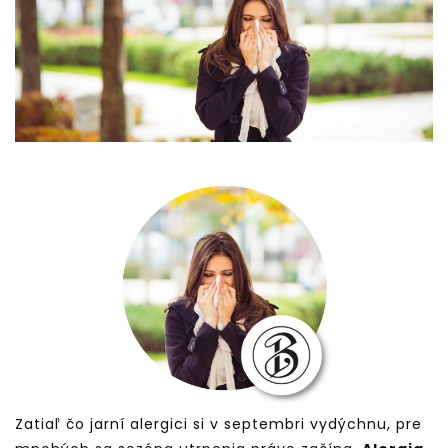
Zatiaľ čo jarní alergici si v septembri vydýchnu, pre