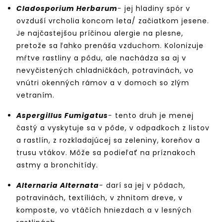
Cladosporium Herbarum
-
jej hladiny spór v
ovzduší vrcholia koncom leta/ začiatkom jesene.
Je najčastejšou príčinou alergie na plesne,
pretože sa ľahko prenáša vzduchom. Kolonizuje
mŕtve rastliny a pôdu, ale nachádza sa aj v
nevyčistených chladničkách, potravinách, vo
vnútri okenných rámov a v domoch so zlým
vetraním.
Aspergillus Fumigatus
-
tento druh je menej
častý a vyskytuje sa v pôde, v odpadkoch z listov
a rastlín, z rozkladajúcej sa zeleniny, koreňov a
trusu vtákov. Môže sa podieľať na príznakoch
astmy a bronchitídy.
Alternaria Alternata
-
darí sa jej v pôdach,
potravinách, textíliách, v zhnitom dreve, v
komposte, vo vtáčích hniezdach a v lesných