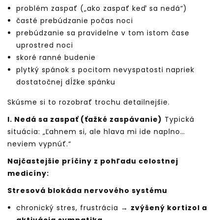
problém zaspať („ako zaspať keď sa nedá“)
časté prebúdzanie počas noci
prebúdzanie sa pravidelne v tom istom čase
uprostred noci
skoré ranné budenie
plytký spánok s pocitom nevyspatosti napriek
dostatočnej dĺžke spánku
Skúsme si to rozobrať trochu detailnejšie.
I. Nedá sa zaspať (ťažké zaspávanie)
Typická
situácia: „Ľahnem si, ale hlava mi ide naplno…
neviem vypnúť.“
Najčastejšie príčiny z pohľadu celostnej
medicíny:
Stresová blokáda nervového systému
chronický stres, frustrácia →
zvýšený kortizol a