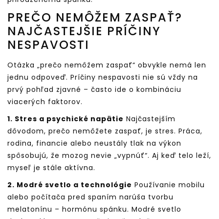
PREČO NEMÔŽEM ZASPAŤ?
NAJČASTEJŠIE PRÍČINY
NESPAVOSTI
Otázka „prečo nemôžem zaspať“ obvykle nemá len
jednu odpoveď. Príčiny nespavosti nie sú vždy na
prvý pohľad zjavné – často ide o kombináciu
viacerých faktorov.
1. Stres a psychické napätie
Najčastejším
dôvodom, prečo nemôžete zaspať, je stres. Práca,
rodina, financie alebo neustály tlak na výkon
spôsobujú, že mozog nevie „vypnúť“. Aj keď telo leží,
myseľ je stále aktívna.
2. Modré svetlo a technológie
Používanie mobilu
alebo počítača pred spaním narúša tvorbu
melatonínu – hormónu spánku. Modré svetlo