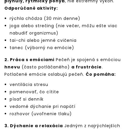
plynulý, rytmický pohyb
, nie extrémny výkon.
Odporúčané aktivity:
rýchla chôdza (30 min denne)
joga alebo strečing (nie večer, môžu ešte viac
nabudiť organizmus)
tai-chi alebo jemné cvičenia
tanec (výborný na emócie)
2. Práca s emóciami
Pečeň je spojená s emóciou
hnevu
(často potláčaného)
a frustrácie
.
Potlačené emócie oslabujú pečeň.
Čo pomáha:
ventilácia stresu
pomenovať, čo cítite
písať si denník
vedomé dýchanie pri napätí
rozhovor (uvoľnenie tlaku)
3. Dýchanie a relaxácia
Jedným z najrýchlejších