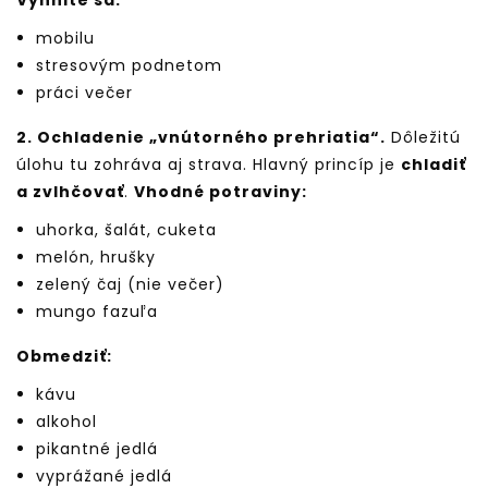
Vyhnite sa:
mobilu
stresovým podnetom
práci večer
2. Ochladenie „vnútorného prehriatia“.
Dôležitú
úlohu tu zohráva aj strava. Hlavný princíp je
chladiť
a zvlhčovať
.
Vhodné potraviny:
uhorka, šalát, cuketa
melón, hrušky
zelený čaj (nie večer)
mungo fazuľa
Obmedziť:
kávu
alkohol
pikantné jedlá
vyprážané jedlá