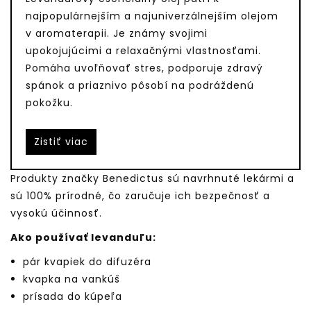
najpopulárnejším a najuniverzálnejším olejom
v aromaterapii. Je známy svojimi
upokojujúcimi a relaxačnými vlastnosťami.
Pomáha uvoľňovať stres, podporuje zdravý
spánok a priaznivo pôsobí na podráždenú
pokožku.
Zistiť viac
Produkty značky Benedictus sú navrhnuté lekármi a
sú 100% prírodné, čo zaručuje ich bezpečnosť a
vysokú účinnosť.
Ako používať levanduľu:
pár kvapiek do difuzéra
kvapka na vankúš
prísada do kúpeľa