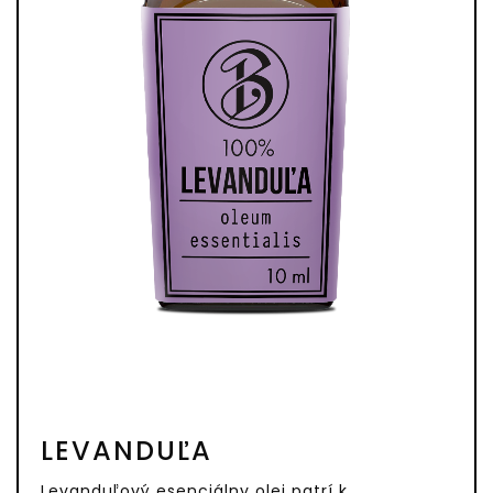
LEVANDUĽA
Levanduľový esenciálny olej patrí k