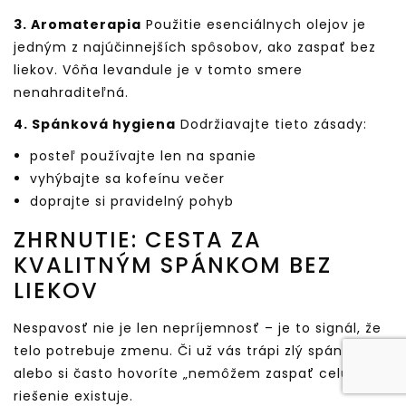
3. Aromaterapia
Použitie esenciálnych olejov je
jedným z najúčinnejších spôsobov, ako zaspať bez
liekov. Vôňa levandule je v tomto smere
nenahraditeľná.
4. Spánková hygiena
Dodržiavajte tieto zásady:
posteľ používajte len na spanie
vyhýbajte sa kofeínu večer
doprajte si pravidelný pohyb
ZHRNUTIE: CESTA ZA
KVALITNÝM SPÁNKOM BEZ
LIEKOV
Nespavosť nie je len nepríjemnosť – je to signál, že
telo potrebuje zmenu. Či už vás trápi zlý spánok,
alebo si často hovoríte „nemôžem zaspať celú noc“,
riešenie existuje.