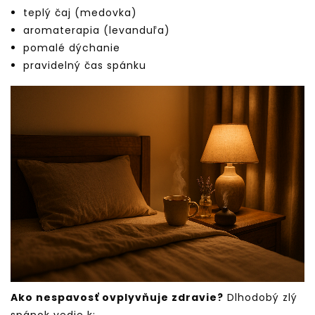
teplý čaj (medovka)
aromaterapia (levanduľa)
pomalé dýchanie
pravidelný čas spánku
Ako nespavosť ovplyvňuje zdravie?
Dlhodobý zlý