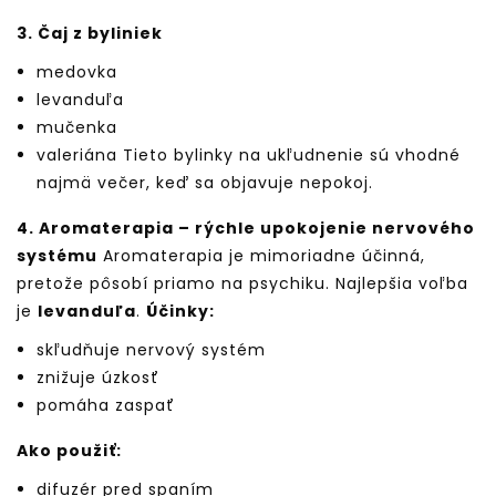
3. Čaj z byliniek
medovka
levanduľa
mučenka
valeriána Tieto bylinky na ukľudnenie sú vhodné
najmä večer, keď sa objavuje nepokoj.
4. Aromaterapia – rýchle upokojenie nervového
systému
Aromaterapia je mimoriadne účinná,
pretože pôsobí priamo na psychiku. Najlepšia voľba
je
levanduľa
.
Účinky:
skľudňuje nervový systém
znižuje úzkosť
pomáha zaspať
Ako použiť:
difuzér pred spaním