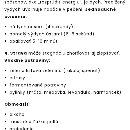
spôsobov, ako „rozprúdiť energiu“, je dych. Predlžený
výdych uvoľňuje napätie v pečeni.
Jednoduché
cvičenie:
nádych nosom (4 sekundy)
pomalý výdych ústami (6–8 sekúnd)
opakovať 5–10 minút
4. Strava
môže stagnáciu zhoršovať aj zlepšovať.
Vhodné potraviny:
zelená listová zelenina (rukola, špenát)
citrusy
fermentované potraviny
bylinky (mäta, medovka, levanduľa, harmanček)
Obmedziť:
alkohol
mastné a ťažké jedlá
prejedanie