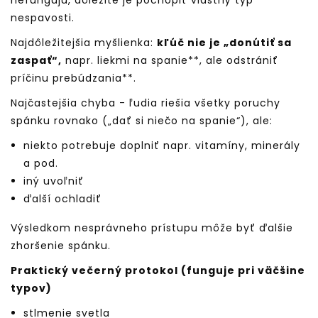
nefungujú, dôležité je pochopiť vlastný typ
nespavosti.
Najdôležitejšia myšlienka:
kľúč nie je „donútiť sa
zaspať“,
napr. liekmi na spanie**, ale odstrániť
príčinu prebúdzania**.
Najčastejšia chyba - ľudia riešia všetky poruchy
spánku rovnako („dať si niečo na spanie“), ale:
niekto potrebuje doplniť napr. vitamíny, minerály
a pod.
iný uvoľniť
ďalší ochladiť
Výsledkom nesprávneho prístupu môže byť ďalšie
zhoršenie spánku.
Praktický večerný protokol (funguje pri väčšine
typov)
stlmenie svetla