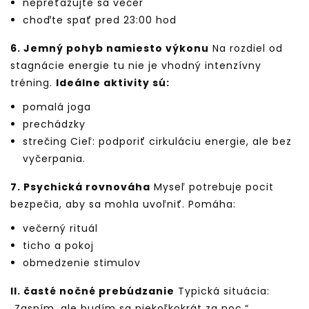
nepreťažujte sa večer
choďte spať pred 23:00 hod
6. Jemný pohyb namiesto výkonu
Na rozdiel od
stagnácie energie tu nie je vhodný intenzívny
tréning.
Ideálne aktivity sú:
pomalá joga
prechádzky
strečing Cieľ: podporiť cirkuláciu energie, ale bez
vyčerpania.
7. Psychická rovnováha
Myseľ potrebuje pocit
bezpečia, aby sa mohla uvoľniť. Pomáha:
večerný rituál
ticho a pokoj
obmedzenie stimulov
II. časté nočné prebúdzanie
Typická situácia:
„Zaspím, ale budím sa niekoľkokrát za noc.“