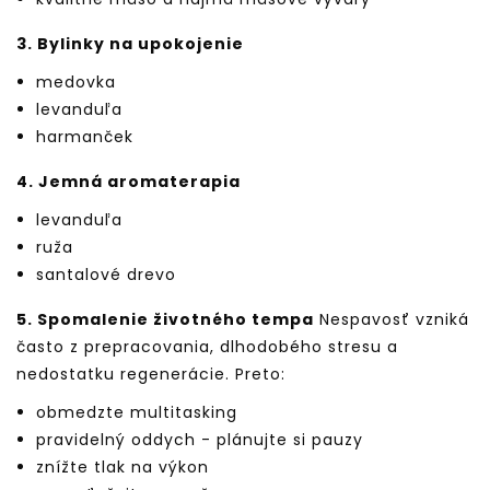
3. Bylinky na upokojenie
medovka
levanduľa
harmanček
4. Jemná aromaterapia
levanduľa
ruža
santalové drevo
5. Spomalenie životného tempa
Nespavosť vzniká
často z prepracovania, dlhodobého stresu a
nedostatku regenerácie. Preto:
obmedzte multitasking
pravidelný oddych - plánujte si pauzy
znížte tlak na výkon