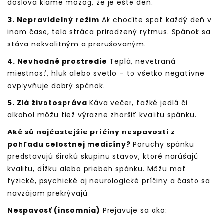
doslova klame mozog, že je ešte deň.
3. Nepravidelný režim
Ak chodíte spať každý deň v
inom čase, telo stráca prirodzený rytmus. Spánok sa
stáva nekvalitným a prerušovaným.
4. Nevhodné prostredie
Teplá, nevetraná
miestnosť, hluk alebo svetlo – to všetko negatívne
ovplyvňuje dobrý spánok.
5. Zlá životospráva
Káva večer, ťažké jedlá či
alkohol môžu tiež výrazne zhoršiť kvalitu spánku.
Aké sú najčastejšie príčiny nespavosti z
pohľadu celostnej medicíny?
Poruchy spánku
predstavujú širokú skupinu stavov, ktoré narúšajú
kvalitu, dĺžku alebo priebeh spánku. Môžu mať
fyzické, psychické aj neurologické príčiny a často sa
navzájom prekrývajú.
Nespavosť (insomnia)
Prejavuje sa ako: