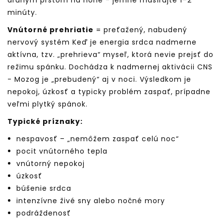
druhým prstom na nohe - jemne masírujte 1–2
minúty.
Vnútorné prehriatie
= preťažený, nabudený
nervový systém Keď je energia srdca nadmerne
aktívna, tzv. „prehrieva“ myseľ, ktorá nevie prejsť do
režimu spánku. Dochádza k nadmernej aktivácii CNS
- Mozog je „prebudený“ aj v noci. Výsledkom je
nepokoj, úzkosť a typicky problém zaspať, prípadne
veľmi plytký spánok.
Typické príznaky:
nespavosť – „nemôžem zaspať celú noc“
pocit vnútorného tepla
vnútorný nepokoj
úzkosť
búšenie srdca
intenzívne živé sny alebo nočné mory
podráždenosť