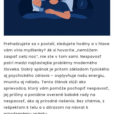
Prehadzujete sa v posteli, sledujete hodiny a v hlave
vám víria myšlienky? Ak si hovoríte „nemôžem
zaspať celú noc“, nie ste v tom sami. Nespavosť
patrí medzi najčastejšie problémy moderného
človeka. Dobrý spánok je pritom základom fyzického
aj psychického zdravia – ovplyvňuje našu energiu,
imunitu aj náladu. Tento článok slúži ako
sprievodca, ktorý vám pomôže pochopiť nespavosť,
jej príčiny a ponúkne overené babské rady na
nespavosť, ako aj prírodné riešenia. Bez chémie, s
rešpektom k telu a s dôrazom na návrat k
prirodzenému spánku.