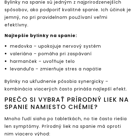
Bylinky na spanie sú jedným z najprirodzenejších
spôsobov, ako podporiť kvalitné spanie. Ich účinok je
jemný, no pri pravidelnom používaní veľmi
efektívny.
Najlepšie bylinky na spanie:
medovka – upokojuje nervový systém
valeriána – pomáha pri zaspávaní
harmanček – uvoľňuje telo
levanduľa – zmierňuje stres a napätie
Bylinky na ukľudnenie pôsobia synergicky –
kombinácia viacerých často prináša najlepší efekt.
PREČO SI VYBRAŤ PRÍRODNÝ LIEK NA
SPANIE NAMIESTO CHÉMIE?
Mnoho ľudí siaha po tabletkách, no tie často riešia
len symptómy. Prírodný liek na spanie má oproti
nim viacero výhod: