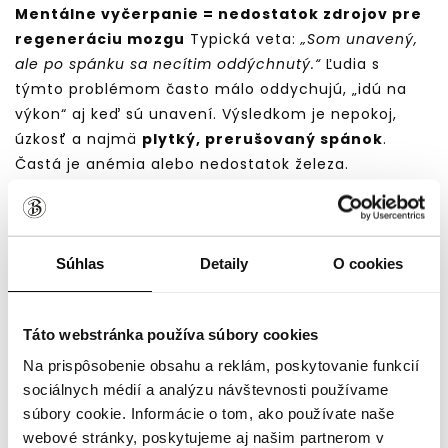
Mentálne vyčerpanie = nedostatok zdrojov pre
regeneráciu mozgu
Typická veta:
„Som unavený,
ale po spánku sa necítim oddýchnutý.“
Ľudia s
týmto problémom často málo oddychujú, „idú na
výkon“ aj keď sú unavení. Výsledkom je nepokoj,
úzkosť a najmä
plytký, prerušovaný spánok
.
Častá je anémia alebo nedostatok železa.
Typické príznaky:
mentálne vyčerpanie
plytký spánok, časté nočné prebúdzanie
Súhlas
Detaily
O cookies
ľahké budenie sa na zvuky
živé sny
nízka odolnosť voči stresu
Táto webstránka používa súbory cookies
búšenie srdca (hlavne večer)
Na prispôsobenie obsahu a reklám, poskytovanie funkcií
únava, slabosť
sociálnych médií a analýzu návštevnosti používame
bledosť (tvár, pery)
súbory cookie. Informácie o tom, ako používate naše
zhoršená pamäť, sústredenie
webové stránky, poskytujeme aj našim partnerom v