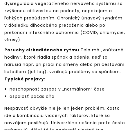
dysregulácia vegetatívneho nervového systému so
zvýšenou citlivosťou na podnety, nepokojom a
ľahkých prebúdzaním. Chronický únavový syndróm
v dôsledku dlhodobého preťaženia alebo po
prekonaní infekčného ochorenia (COVID, chlamýdie,
vírusy).
Poruchy cirkadiánneho rytmu
Telo má „vnútorné
hodiny“, ktoré riadia spánok a bdenie. Keď sa
narušia napr. pri práci na smeny alebo pri cestovaní
lietadlom (jet lag), vznikajú problémy so spánkom.
Typické prejavy:
neschopnosť zaspať v „normálnom“ čase
ospalosť počas dňa
Nespavosť obvykle nie je len jeden problém, často
ide o kombináciu viacerých faktorov, ktoré sa
navzájom posilňujú. Univerzálne riešenia preto často