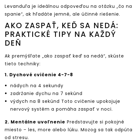
Levanduľa je ideálnou odpoveďou na otázku „čo na
spanie“, ak hľadáte jemné, ale účinné riešenie.
AKO ZASPAŤ, KEĎ SA NEDÁ:
PRAKTICKÉ TIPY NA KAŽDÝ
DEŇ
Ak premýšľate „ako zaspať keď sa nedá“, skúste
tieto techniky:
1. Dychové cvičenie 4-7-8
nádych na 4 sekundy
zadržanie dychu na 7 sekúnd
výdych na 8 sekúnd Toto cvičenie upokojuje
nervový systém a pomáha zaspať v noci.
2. Mentálne uvoľnenie
Predstavujte si pokojné
miesto – les, more alebo lúku. Mozog sa tak odpúta
od stresu.