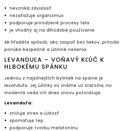
nevzniká závislosť
nezaťažuje organizmus
podporuje prirodzené procesy tela
je vhodný aj na dlhodobé používanie
Ak hľadáte spôsob, ako zaspať bez liekov, príroda
ponúka bezpečné a účinné riešenia.
LEVANDUĽA – VOŇAVÝ KĽÚČ K
HLBOKÉMU SPÁNKU
Jednou z najsilnejších byliniek na spanie je
levanduľa. Jej účinky sú známe už stáročia, no
moderná veda ich dnes znovu potvrdzuje.
Levanduľa:
znižuje stres a úzkosť
spomaľuje tep
podporuje tvorbu melatonínu