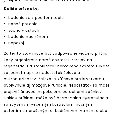
Ďalšie príznaky:
budenie sa s pocitom tepla
nočné potenie
sucho v ústach
budenie nad ránom
nepokoj
Za tento stav môže byť zodpovedné viacero príčin,
kedy organizmus nemá dostatok zdrojov na
regeneráciu a stabilizáciu nervového systému. Môže
sa jednať napr. o nedostatok železa a
mikronutrientov. Železo je kľúčové pre krvotvorbu,
ovplyvňuje aj mozgové funkcie. Nedostatok sa môže
prejaviť únavou, nepokojom, poruchami spánku.
Ďalšou príčinou môže byť hormonálna dysregulácia
so zvýšeným večerným kortizolom, nočným
potením a narušeným cirkadiánnym rytmom alebo