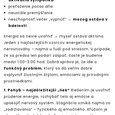
aktivácia sympatika
preťaženie počas dňa
neustále premýšľanie
neschopnosť večer „vypnúť“ →
mozog ostáva v
bdelosti
Energia sa nevie uvoľniť → myseľ ostáva aktívna.
Jeden z najčastejších vzorcov energetickej
nerovnováhy – najmä u ľudí pod stresom. V prípade,
že sa predsa len podarí zaspať, časté je budenie
medzi 1:00-3:00 hod. Dobrá správa je, že ide o
funkčný problém
, ktorý sa dá veľmi dobre
ovplyvniť životným štýlom, emóciami aj prírodnými
prostriedkami.
1. Pohyb – najdôležitejší „liek“
Riešením je uvoľniť
prúdenie energie, rozhýbať telo aj emócie a
upokojiť nervový systém. Stagnácia vzniká najmä zo
„zadržiavania“ – fyzického aj emočného. Kľúčom je