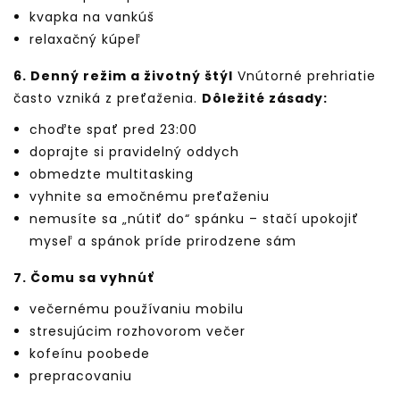
kvapka na vankúš
relaxačný kúpeľ
6. Denný režim a životný štýl
Vnútorné prehriatie
často vzniká z preťaženia.
Dôležité zásady:
choďte spať pred 23:00
doprajte si pravidelný oddych
obmedzte multitasking
vyhnite sa emočnému preťaženiu
nemusíte sa „nútiť do“ spánku – stačí upokojiť
myseľ a spánok príde prirodzene sám
7. Čomu sa vyhnúť
večernému používaniu mobilu
stresujúcim rozhovorom večer
kofeínu poobede
prepracovaniu