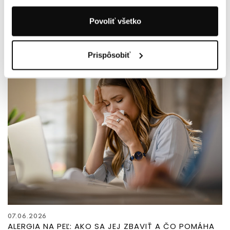
13.06.2026
Povoliť všetko
LUPINY: AKO SA ICH ZBAVIŤ POMOCOU BABSKÝCH
RÁD A SILY PRÍRODY?
Prispôsobiť
07.06.2026
ALERGIA NA PEĽ: AKO SA JEJ ZBAVIŤ A ČO POMÁHA