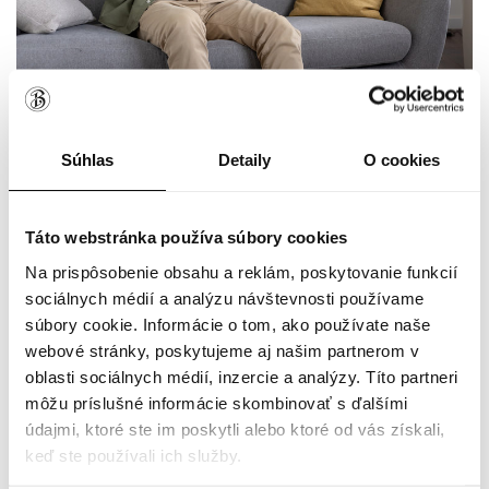
25.06.2026
PODRÁŽDENÝ ŽALÚDOK: AKO DLHO BOLÍ, AKÉ MÁ
PRÍZNAKY A AKO HO UPOKOJIŤ?
Súhlas
Detaily
O cookies
Táto webstránka používa súbory cookies
Na prispôsobenie obsahu a reklám, poskytovanie funkcií
sociálnych médií a analýzu návštevnosti používame
súbory cookie. Informácie o tom, ako používate naše
webové stránky, poskytujeme aj našim partnerom v
oblasti sociálnych médií, inzercie a analýzy. Títo partneri
môžu príslušné informácie skombinovať s ďalšími
údajmi, ktoré ste im poskytli alebo ktoré od vás získali,
keď ste používali ich služby.