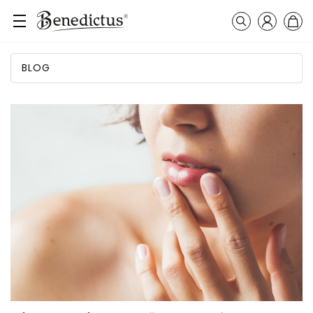
Prihláseni
Košík
Vyhľadávanie
BLOG