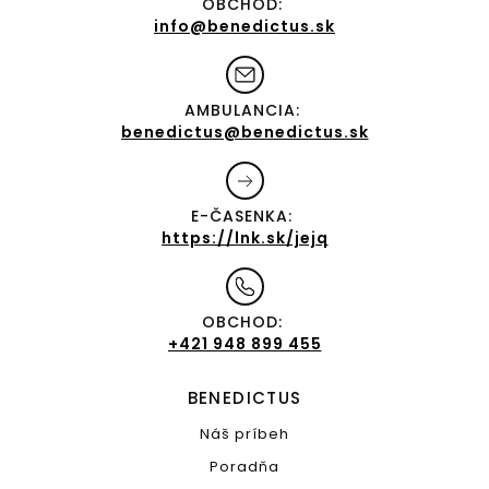
OBCHOD:
info@benedictus.sk
AMBULANCIA:
benedictus@benedictus.sk
E-ČASENKA:
https://lnk.sk/jejq
OBCHOD:
+421 948 899 455
BENEDICTUS
Náš príbeh
Poradňa