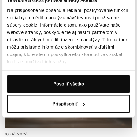
Táto webstránka používa súbory cookies
Na prispôsobenie obsahu a reklám, poskytovanie funkcií
13.06.2026
sociálnych médií a analýzu návštevnosti používame
LUPINY: AKO SA ICH ZBAVIŤ POMOCOU BABSKÝCH
súbory cookie. Informácie o tom, ako používate naše
RÁD A SILY PRÍRODY?
webové stránky, poskytujeme aj našim partnerom v
oblasti sociálnych médií, inzercie a analýzy. Títo partneri
môžu príslušné informácie skombinovať s ďalšími
údajmi, ktoré ste im poskytli alebo ktoré od vás získali,
keď ste používali ich služby.
Povoliť všetko
Prispôsobiť
07.06.2026