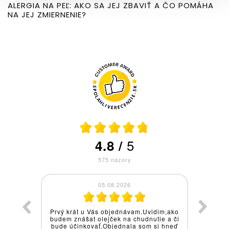
ALERGIA NA PEĽ: AKO SA JEJ ZBAVIŤ A ČO POMÁHA
NA JEJ ZMIERNENIE?
5
4.8
/
575
názory
03.08.2026
dim,ako
Rozhodne Vás môžem len
Za
ie a či
odporúčať,máte perfektne všetko
vy
i hneď
vysvetlené a prehľadné,veľké ďakujem