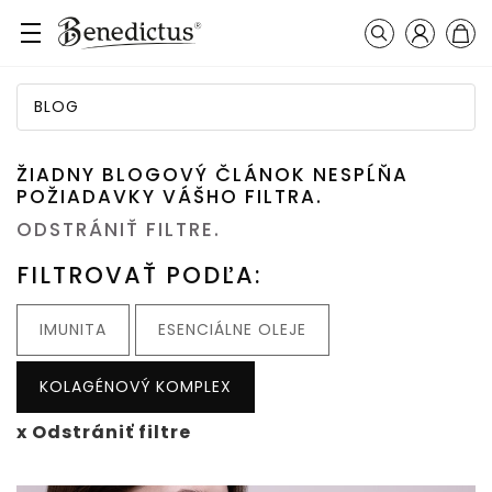
Prihláseni
Košík
Vyhľadávanie
BLOG
ŽIADNY BLOGOVÝ ČLÁNOK NESPĹŇA
POŽIADAVKY VÁŠHO FILTRA.
ODSTRÁNIŤ FILTRE.
FILTROVAŤ PODĽA:
IMUNITA
ESENCIÁLNE OLEJE
KOLAGÉNOVÝ KOMPLEX
x Odstrániť filtre